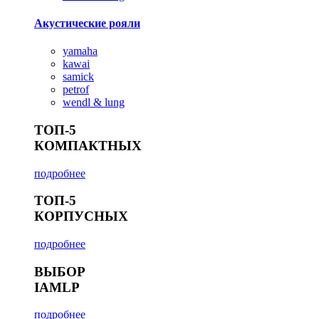
Акустические рояли
yamaha
kawai
samick
petrof
wendl & lung
ТОП-5
КОМПАКТНЫХ
подробнее
ТОП-5
КОРПУСНЫХ
подробнее
ВЫБОР
IAMLP
подробнее