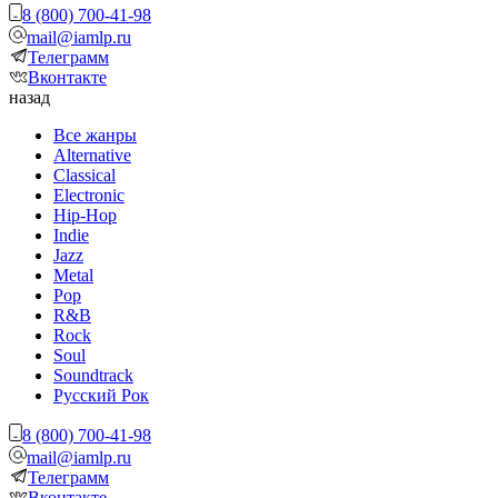
8 (800) 700-41-98
mail@iamlp.ru
Телеграмм
Вконтакте
назад
Все жанры
Alternative
Classical
Electronic
Hip-Hop
Indie
Jazz
Metal
Pop
R&B
Rock
Soul
Soundtrack
Русский Рок
8 (800) 700-41-98
mail@iamlp.ru
Телеграмм
Вконтакте