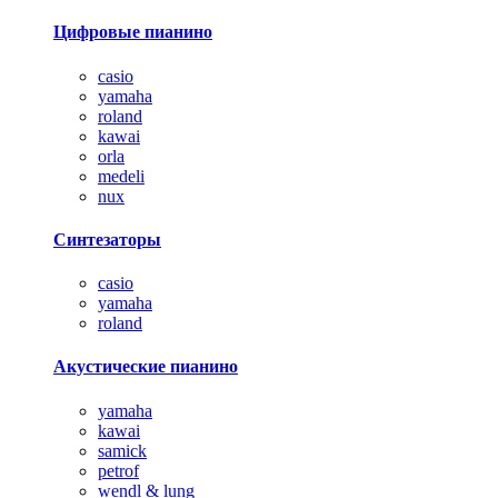
Цифровые пианино
casio
yamaha
roland
kawai
orla
medeli
nux
Синтезаторы
casio
yamaha
roland
Акустические пианино
yamaha
kawai
samick
petrof
wendl & lung