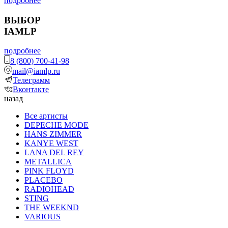
подробнее
ВЫБОР
IAMLP
подробнее
8 (800) 700-41-98
mail@iamlp.ru
Телеграмм
Вконтакте
назад
Все артисты
DEPECHE MODE
HANS ZIMMER
KANYE WEST
LANA DEL REY
METALLICA
PINK FLOYD
PLACEBO
RADIOHEAD
STING
THE WEEKND
VARIOUS