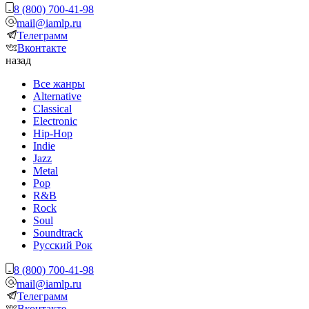
8 (800) 700-41-98
mail@iamlp.ru
Телеграмм
Вконтакте
назад
Все жанры
Alternative
Classical
Electronic
Hip-Hop
Indie
Jazz
Metal
Pop
R&B
Rock
Soul
Soundtrack
Русский Рок
8 (800) 700-41-98
mail@iamlp.ru
Телеграмм
Вконтакте