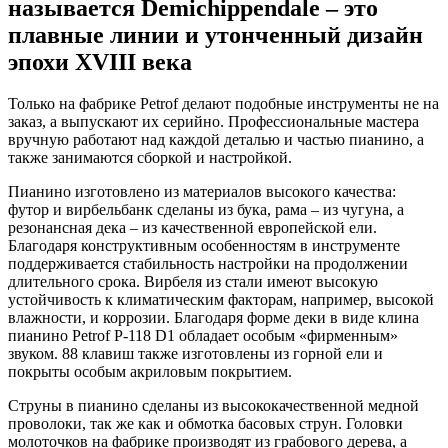
называется Demichippendale – это
плавные линии и утонченный дизайн
эпохи XVIII века
Только на фабрике Petrof делают подобные инструменты не на
заказ, а выпускают их серийно. Профессиональные мастера
вручную работают над каждой деталью и частью пианино, а
также занимаются сборкой и настройкой.
Пианино изготовлено из материалов высокого качества:
футор и вирбельбанк сделаны из бука, рама – из чугуна, а
резонансная дека – из качественной европейской ели.
Благодаря конструктивным особенностям в инструменте
поддерживается стабильность настройки на продолжении
длительного срока. Вирбеля из стали имеют высокую
устойчивость к климатическим факторам, например, высокой
влажности, и коррозии. Благодаря форме деки в виде клина
пианино Petrof P-118 D1 обладает особым «фирменным»
звуком. 88 клавиш также изготовлены из горной ели и
покрыты особым акриловым покрытием.
Струны в пианино сделаны из высококачественной медной
проволоки, так же как и обмотка басовых струн. Головки
молоточков на фабрике производят из грабового дерева, а