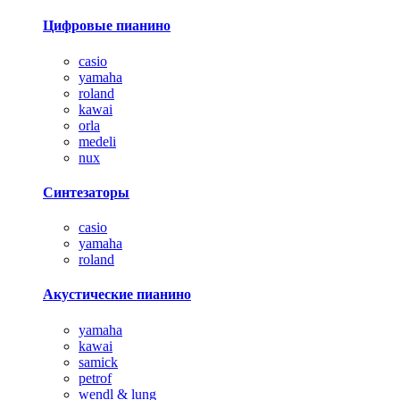
Цифровые пианино
casio
yamaha
roland
kawai
orla
medeli
nux
Синтезаторы
casio
yamaha
roland
Акустические пианино
yamaha
kawai
samick
petrof
wendl & lung