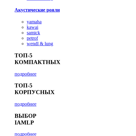
Акустические рояли
yamaha
kawai
samick
petrof
wendl & lung
ТОП-5
КОМПАКТНЫХ
подробнее
ТОП-5
КОРПУСНЫХ
подробнее
ВЫБОР
IAMLP
подробнее