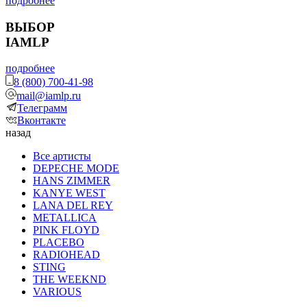
подробнее
ВЫБОР
IAMLP
подробнее
8 (800) 700-41-98
mail@iamlp.ru
Телеграмм
Вконтакте
назад
Все артисты
DEPECHE MODE
HANS ZIMMER
KANYE WEST
LANA DEL REY
METALLICA
PINK FLOYD
PLACEBO
RADIOHEAD
STING
THE WEEKND
VARIOUS