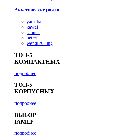
Акустические рояли
yamaha
kawai
samick
petrof
wendl & lung
ТОП-5
КОМПАКТНЫХ
подробнее
ТОП-5
КОРПУСНЫХ
подробнее
ВЫБОР
IAMLP
подробнее