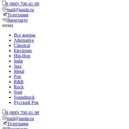
8 (800) 700-41-98
mail@iamlp.ru
Телеграмм
Вконтакте
назад
Все жанры
Alternative
Classical
Electronic
Hip-Hop
Indie
Jazz
Metal
Pop
R&B
Rock
Soul
Soundtrack
Русский Рок
8 (800) 700-41-98
mail@iamlp.ru
Телеграмм
Вконтакте