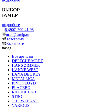
подробнее
ВЫБОР
IAMLP
подробнее
8 (800) 700-41-98
mail@iamlp.ru
Телеграмм
Вконтакте
назад
Все артисты
DEPECHE MODE
HANS ZIMMER
KANYE WEST
LANA DEL REY
METALLICA
PINK FLOYD
PLACEBO
RADIOHEAD
STING
THE WEEKND
VARIOUS