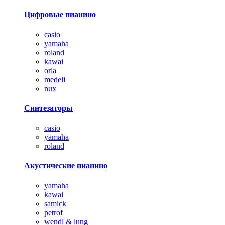
Цифровые пианино
casio
yamaha
roland
kawai
orla
medeli
nux
Синтезаторы
casio
yamaha
roland
Акустические пианино
yamaha
kawai
samick
petrof
wendl & lung