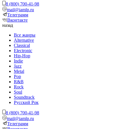
8 (800) 700-41-98
mail@iamlp.ru
Телеграмм
Вконтакте
назад
Все жанры
Alternative
Classical
Electronic
Hip-Hop
Indie
Jazz
Metal
Pop
R&B
Rock
Soul
Soundtrack
Русский Рок
8 (800) 700-41-98
mail@iamlp.ru
Телеграмм
Вконтакте