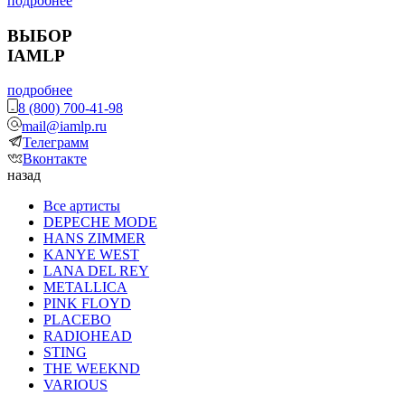
подробнее
ВЫБОР
IAMLP
подробнее
8 (800) 700-41-98
mail@iamlp.ru
Телеграмм
Вконтакте
назад
Все артисты
DEPECHE MODE
HANS ZIMMER
KANYE WEST
LANA DEL REY
METALLICA
PINK FLOYD
PLACEBO
RADIOHEAD
STING
THE WEEKND
VARIOUS