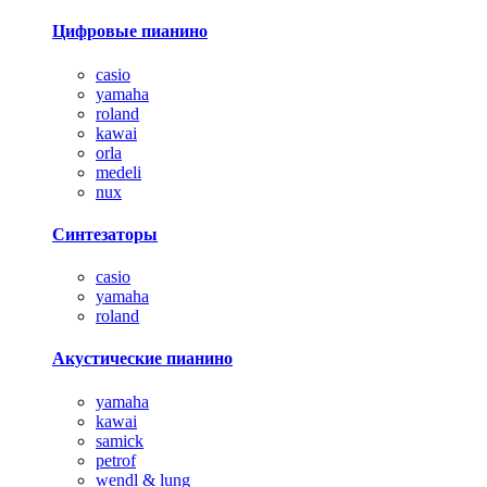
Цифровые пианино
casio
yamaha
roland
kawai
orla
medeli
nux
Синтезаторы
casio
yamaha
roland
Акустические пианино
yamaha
kawai
samick
petrof
wendl & lung