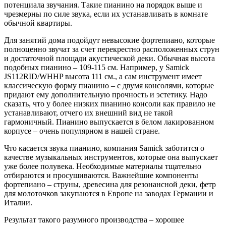
потенциала звучания. Такие пианино на порядок выше и
чрезмерны по силе звука, если их устанавливать в комнате
обычной квартиры.
Для занятий дома подойдут невысокие фортепиано, которые
полноценно звучат за счет перекрестно расположенных струн
и достаточной площади акустической деки. Обычная высота
подобных пианино – 109-115 см. Например, у Samick
JS112RID/WHHP высота 111 см., а сам инструмент имеет
классическую форму пианино – с двумя консолями, которые
придают ему дополнительную прочность и эстетику. Надо
сказать, что у более низких пианино консоли как правило не
устанавливают, отчего их внешний вид не такой
гармоничный. Пианино выпускается в белом лакированном
корпусе – очень популярном в нашей стране.
Что касается звука пианино, компания Samick заботится о
качестве музыкальных инструментов, которые она выпускает
уже более полувека. Необходимые материалы тщательно
отбираются и просушиваются. Важнейшие компоненты
фортепиано – струны, древесина для резонансной деки, фетр
для молоточков закупаются в Европе на заводах Германии и
Италии.
Результат такого разумного производства – хорошее