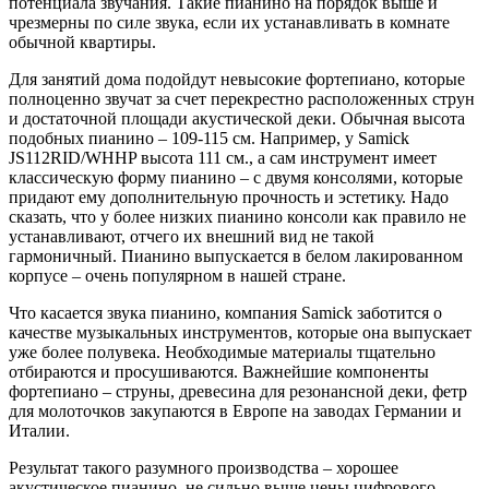
потенциала звучания. Такие пианино на порядок выше и
чрезмерны по силе звука, если их устанавливать в комнате
обычной квартиры.
Для занятий дома подойдут невысокие фортепиано, которые
полноценно звучат за счет перекрестно расположенных струн
и достаточной площади акустической деки. Обычная высота
подобных пианино – 109-115 см. Например, у Samick
JS112RID/WHHP высота 111 см., а сам инструмент имеет
классическую форму пианино – с двумя консолями, которые
придают ему дополнительную прочность и эстетику. Надо
сказать, что у более низких пианино консоли как правило не
устанавливают, отчего их внешний вид не такой
гармоничный. Пианино выпускается в белом лакированном
корпусе – очень популярном в нашей стране.
Что касается звука пианино, компания Samick заботится о
качестве музыкальных инструментов, которые она выпускает
уже более полувека. Необходимые материалы тщательно
отбираются и просушиваются. Важнейшие компоненты
фортепиано – струны, древесина для резонансной деки, фетр
для молоточков закупаются в Европе на заводах Германии и
Италии.
Результат такого разумного производства – хорошее
акустическое пианино, не сильно выше цены цифрового