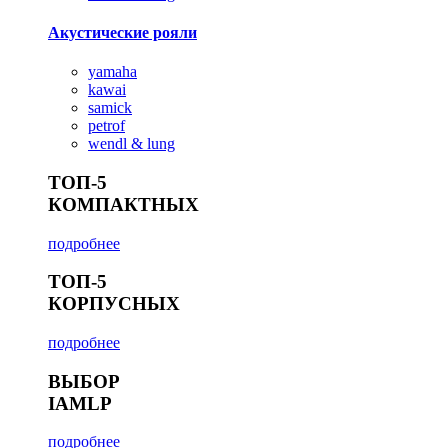
Акустические рояли
yamaha
kawai
samick
petrof
wendl & lung
ТОП-5
КОМПАКТНЫХ
подробнее
ТОП-5
КОРПУСНЫХ
подробнее
ВЫБОР
IAMLP
подробнее