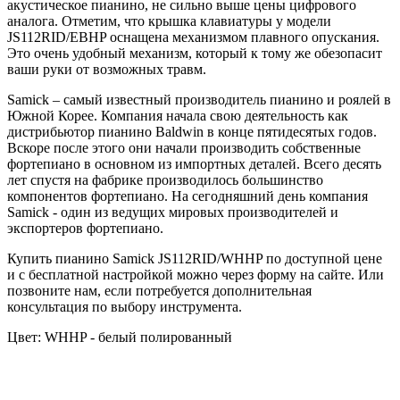
акустическое пианино, не сильно выше цены цифрового
аналога. Отметим, что крышка клавиатуры у модели
JS112RID/EBHP оснащена механизмом плавного опускания.
Это очень удобный механизм, который к тому же обезопасит
ваши руки от возможных травм.
Samick – самый известный производитель пианино и роялей в
Южной Корее. Компания начала свою деятельность как
дистрибьютор пианино Baldwin в конце пятидесятых годов.
Вскоре после этого они начали производить собственные
фортепиано в основном из импортных деталей. Всего десять
лет спустя на фабрике производилось большинство
компонентов фортепиано. На сегодняшний день компания
Samick - один из ведущих мировых производителей и
экспортеров фортепиано.
Купить пианино Samick JS112RID/WHHP по доступной цене
и с бесплатной настройкой можно через форму на сайте. Или
позвоните нам, если потребуется дополнительная
консультация по выбору инструмента.
Цвет:
WHHP - белый полированный