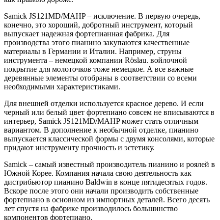
Samick JS121MD/MAHP – исключение. В первую очередь,
конечно, это хороший, добротный инструмент, который
выпускает надежная фортепианная фабрика. Для
производства этого пианино закупаются качественные
материалы в Германии и Италии. Например, струны
инструмента – немецкой компании Röslau. войлочной
покрытие для молоточков тоже немецкое. А все важные
деревянные элементы отобраны в соответствии со всеми
необходимыми характеристиками.
Для внешней отделки используется красное дерево. И если
черный или белый цвет фортепиано совсем не вписываются в
интерьер, Samick JS121MD/MAHP может стать отличным
вариантом. В дополнение к необычной отделке, пианино
выпускается классической формы с двумя консолями, которые
придают инструменту прочность и эстетику.
Samick – самый известный производитель пианино и роялей в
Южной Корее. Компания начала свою деятельность как
дистрибьютор пианино Baldwin в конце пятидесятых годов.
Вскоре после этого они начали производить собственные
фортепиано в основном из импортных деталей. Всего десять
лет спустя на фабрике производилось большинство
компонентов фортепиано.