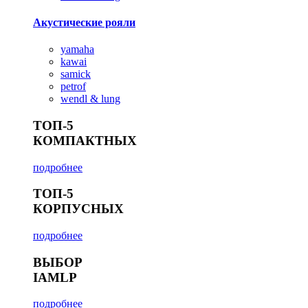
Акустические рояли
yamaha
kawai
samick
petrof
wendl & lung
ТОП-5
КОМПАКТНЫХ
подробнее
ТОП-5
КОРПУСНЫХ
подробнее
ВЫБОР
IAMLP
подробнее