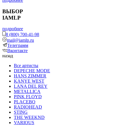
подробнее
ВЫБОР
IAMLP
подробнее
8 (800) 700-41-98
mail@iamlp.ru
Телеграмм
Вконтакте
назад
Все артисты
DEPECHE MODE
HANS ZIMMER
KANYE WEST
LANA DEL REY
METALLICA
PINK FLOYD
PLACEBO
RADIOHEAD
STING
THE WEEKND
VARIOUS