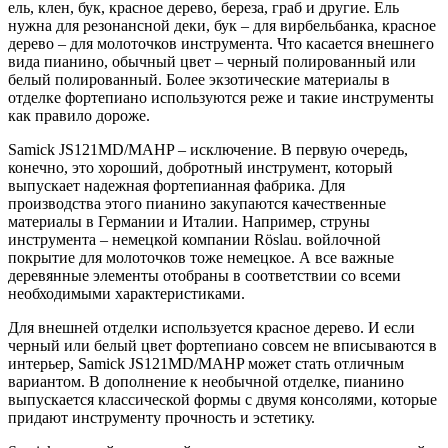
ель, клен, бук, красное дерево, береза, граб и другие. Ель
нужна для резонансной деки, бук – для вирбельбанка, красное
дерево – для молоточков инструмента. Что касается внешнего
вида пианино, обычный цвет – черный полированный или
белый полированный. Более экзотические материалы в
отделке фортепиано используются реже и такие инструменты
как правило дороже.
Samick JS121MD/MAHP – исключение. В первую очередь,
конечно, это хороший, добротный инструмент, который
выпускает надежная фортепианная фабрика. Для
производства этого пианино закупаются качественные
материалы в Германии и Италии. Например, струны
инструмента – немецкой компании Röslau. войлочной
покрытие для молоточков тоже немецкое. А все важные
деревянные элементы отобраны в соответствии со всеми
необходимыми характеристиками.
Для внешней отделки используется красное дерево. И если
черный или белый цвет фортепиано совсем не вписываются в
интерьер, Samick JS121MD/MAHP может стать отличным
вариантом. В дополнение к необычной отделке, пианино
выпускается классической формы с двумя консолями, которые
придают инструменту прочность и эстетику.