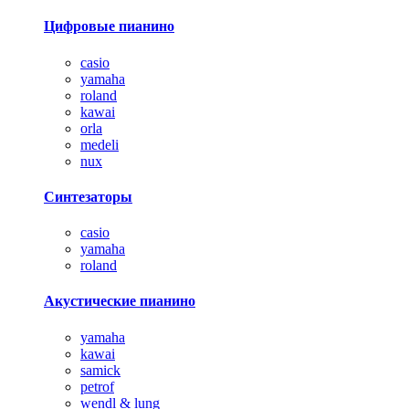
Цифровые пианино
casio
yamaha
roland
kawai
orla
medeli
nux
Синтезаторы
casio
yamaha
roland
Акустические пианино
yamaha
kawai
samick
petrof
wendl & lung