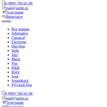
8 (800) 700-41-98
mail@iamlp.ru
Телеграмм
Вконтакте
назад
Все жанры
Alternative
Classical
Electronic
Hip-Hop
Indie
Jazz
Metal
Pop
R&B
Rock
Soul
Soundtrack
Русский Рок
8 (800) 700-41-98
mail@iamlp.ru
Телеграмм
Вконтакте