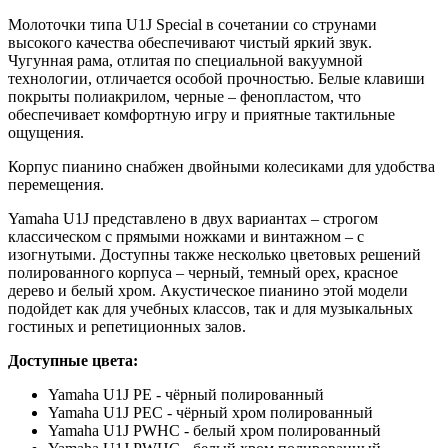
Молоточки типа U1J Special в сочетании со струнами
высокого качества обеспечивают чистый яркий звук.
Чугунная рама, отлитая по специальной вакуумной
технологии, отличается особой прочностью. Белые клавиши
покрыты полиакрилом, черные – фенопластом, что
обеспечивает комфортную игру и приятные тактильные
ощущения.
Корпус пианино снабжен двойными колесиками для удобства
перемещения.
Yamaha U1J представлено в двух вариантах – строгом
классическом с прямыми ножками и винтажном – с
изогнутыми. Доступны также несколько цветовых решений
полированного корпуса – черный, темный орех, красное
дерево и белый хром. Акустическое пианино этой модели
подойдет как для учебных классов, так и для музыкальных
гостиных и репетиционных залов.
Доступные цвета:
Yamaha U1J PE - чёрный полированный
Yamaha U1J PEC - чёрный хром полированный
Yamaha U1J PWHC - белый хром полированный