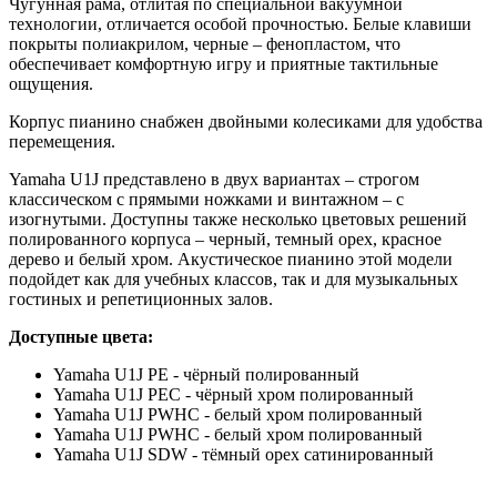
Чугунная рама, отлитая по специальной вакуумной
технологии, отличается особой прочностью. Белые клавиши
покрыты полиакрилом, черные – фенопластом, что
обеспечивает комфортную игру и приятные тактильные
ощущения.
Корпус пианино снабжен двойными колесиками для удобства
перемещения.
Yamaha U1J представлено в двух вариантах – строгом
классическом с прямыми ножками и винтажном – с
изогнутыми. Доступны также несколько цветовых решений
полированного корпуса – черный, темный орех, красное
дерево и белый хром. Акустическое пианино этой модели
подойдет как для учебных классов, так и для музыкальных
гостиных и репетиционных залов.
Доступные цвета:
Yamaha U1J PE - чёрный полированный
Yamaha U1J PEC - чёрный хром полированный
Yamaha U1J PWHC - белый хром полированный
Yamaha U1J PWHC - белый хром полированный
Yamaha U1J SDW - тёмный орех сатинированный