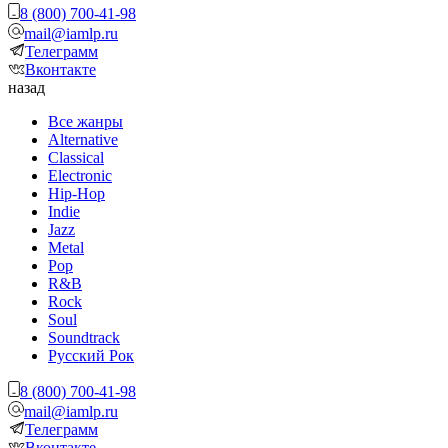
8 (800) 700-41-98
mail@iamlp.ru
Телеграмм
Вконтакте
назад
Все жанры
Alternative
Classical
Electronic
Hip-Hop
Indie
Jazz
Metal
Pop
R&B
Rock
Soul
Soundtrack
Русский Рок
8 (800) 700-41-98
mail@iamlp.ru
Телеграмм
Вконтакте