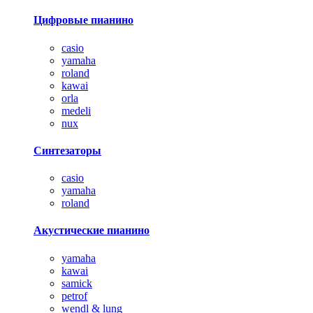
Цифровые пианино
casio
yamaha
roland
kawai
orla
medeli
nux
Синтезаторы
casio
yamaha
roland
Акустические пианино
yamaha
kawai
samick
petrof
wendl & lung