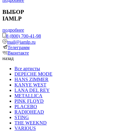
подробнее
ВЫБОР
IAMLP
подробнее
8 (800) 700-41-98
mail@iamlp.ru
Телеграмм
Вконтакте
назад
Все артисты
DEPECHE MODE
HANS ZIMMER
KANYE WEST
LANA DEL REY
METALLICA
PINK FLOYD
PLACEBO
RADIOHEAD
STING
THE WEEKND
VARIOUS