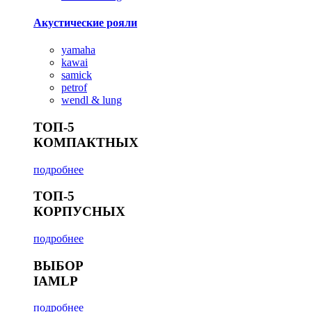
Акустические рояли
yamaha
kawai
samick
petrof
wendl & lung
ТОП-5
КОМПАКТНЫХ
подробнее
ТОП-5
КОРПУСНЫХ
подробнее
ВЫБОР
IAMLP
подробнее