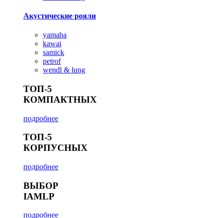
Акустические рояли
yamaha
kawai
samick
petrof
wendl & lung
ТОП-5
КОМПАКТНЫХ
подробнее
ТОП-5
КОРПУСНЫХ
подробнее
ВЫБОР
IAMLP
подробнее