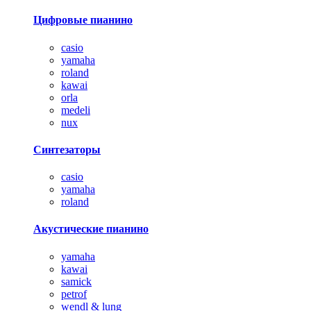
Цифровые пианино
casio
yamaha
roland
kawai
orla
medeli
nux
Синтезаторы
casio
yamaha
roland
Акустические пианино
yamaha
kawai
samick
petrof
wendl & lung