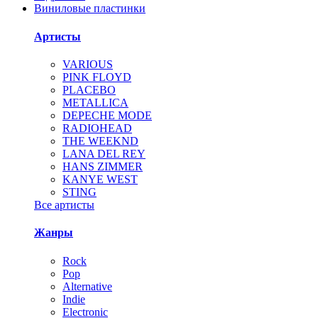
Виниловые пластинки
Артисты
VARIOUS
PINK FLOYD
PLACEBO
METALLICA
DEPECHE MODE
RADIOHEAD
THE WEEKND
LANA DEL REY
HANS ZIMMER
KANYE WEST
STING
Все артисты
Жанры
Rock
Pop
Alternative
Indie
Electronic