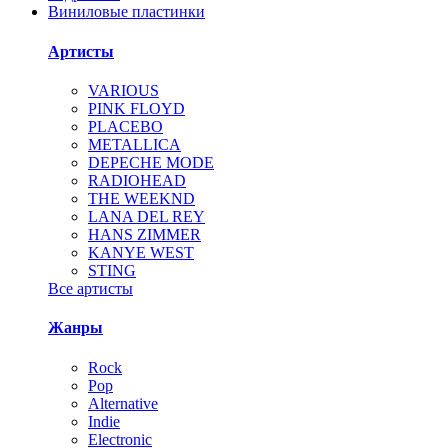
Виниловые пластинки
Артисты
VARIOUS
PINK FLOYD
PLACEBO
METALLICA
DEPECHE MODE
RADIOHEAD
THE WEEKND
LANA DEL REY
HANS ZIMMER
KANYE WEST
STING
Все артисты
Жанры
Rock
Pop
Alternative
Indie
Electronic