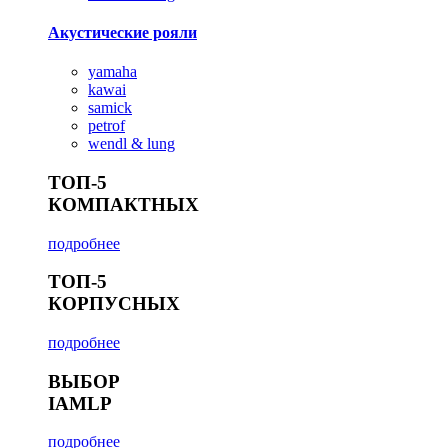
Акустические рояли
yamaha
kawai
samick
petrof
wendl & lung
ТОП-5
КОМПАКТНЫХ
подробнее
ТОП-5
КОРПУСНЫХ
подробнее
ВЫБОР
IAMLP
подробнее