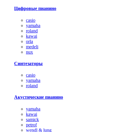
Цифровые пианино
casio
yamaha
roland
kawai
orla
medeli
nux
Синтезаторы
casio
yamaha
roland
Акустические пианино
yamaha
kawai
samick
petrof
wendl & lung