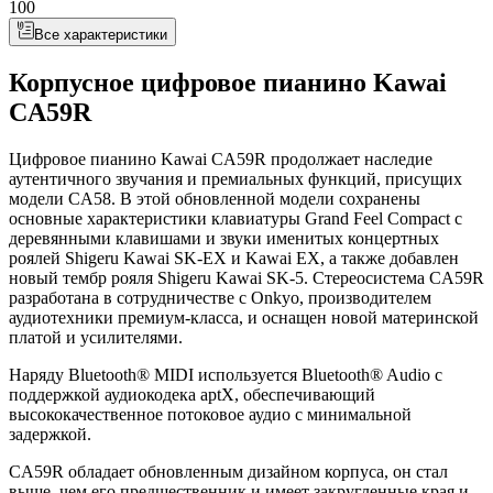
100
Все характеристики
Корпусное цифровое пианино Kawai
CA59R
Цифровое пианино Kawai CA59R продолжает наследие
аутентичного звучания и премиальных функций, присущих
модели CA58. В этой обновленной модели сохранены
основные характеристики клавиатуры Grand Feel Compact с
деревянными клавишами и звуки именитых концертных
роялей Shigeru Kawai SK-EX и Kawai EX, а также добавлен
новый тембр рояля Shigeru Kawai SK-5. Стереосистема CA59R
разработана в сотрудничестве с Onkyo, производителем
аудиотехники премиум-класса, и оснащен новой материнской
платой и усилителями.
Наряду Bluetooth® MIDI используется Bluetooth® Audio с
поддержкой аудиокодека aptX, обеспечивающий
высококачественное потоковое аудио с минимальной
задержкой.
CA59R обладает обновленным дизайном корпуса, он стал
выше, чем его предшественник и имеет закругленные края и