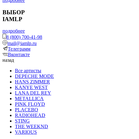
подробнее
ВЫБОР
IAMLP
подробнее
8 (800) 700-41-98
mail@iamlp.ru
Телеграмм
Вконтакте
назад
Все артисты
DEPECHE MODE
HANS ZIMMER
KANYE WEST
LANA DEL REY
METALLICA
PINK FLOYD
PLACEBO
RADIOHEAD
STING
THE WEEKND
VARIOUS