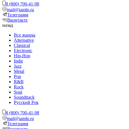
8 (800) 700-41-98
mail@iamlp.ru
Телеграмм
Вконтакте
назад
Все жанры
Alternative
Classical
Electronic
Hip-Hop
Indie
Jazz
Metal
Pop
R&B
Rock
Soul
Soundtrack
Русский Рок
8 (800) 700-41-98
mail@iamlp.ru
Телеграмм
Вконтакте