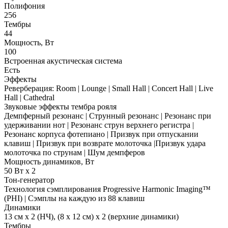
Полифония
256
Тембры
44
Мощность, Вт
100
Встроенная акустическая система
Есть
Эффекты
Реверберация: Room | Lounge | Small Hall | Concert Hall | Live
Hall | Cathedral
Звуковые эффекты тембра рояля
Демпферный резонанс | Струнный резонанс | Резонанс при
удерживании нот | Резонанс струн верхнего регистра |
Резонанс корпуса фотепиано | Призвук при отпускании
клавиш | Призвук при возврате молоточка |Призвук удара
молоточка по струнам | Шум демпферов
Мощность динамиков, Вт
50 Вт x 2
Тон-генератор
Технология сэмплирования Progressive Harmonic Imaging™
(PHI) | Сэмплы на каждую из 88 клавиш
Динамики
13 см x 2 (НЧ), (8 x 12 см) x 2 (верхние динамики)
Тембры