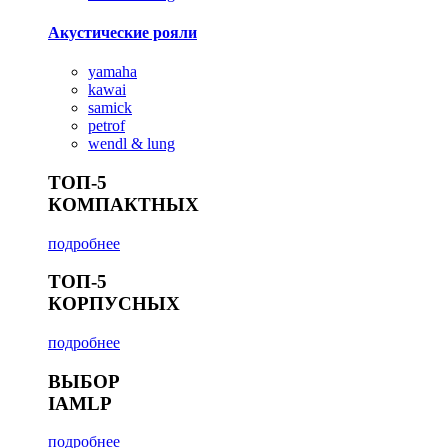
Акустические рояли
yamaha
kawai
samick
petrof
wendl & lung
ТОП-5
КОМПАКТНЫХ
подробнее
ТОП-5
КОРПУСНЫХ
подробнее
ВЫБОР
IAMLP
подробнее