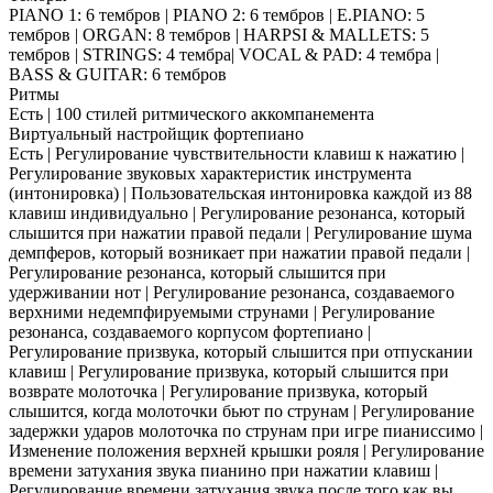
PIANO 1: 6 тембров | PIANO 2: 6 тембров | E.PIANO: 5
тембров | ORGAN: 8 тембров | HARPSI & MALLETS: 5
тембров | STRINGS: 4 тембра| VOCAL & PAD: 4 тембра |
BASS & GUITAR: 6 тембров
Ритмы
Есть | 100 стилей ритмического аккомпанемента
Виртуальный настройщик фортепиано
Есть | Регулирование чувствительности клавиш к нажатию |
Регулирование звуковых характеристик инструмента
(интонировка) | Пользовательская интонировка каждой из 88
клавиш индивидуально | Регулирование резонанса, который
слышится при нажатии правой педали | Регулирование шума
демпферов, который возникает при нажатии правой педали |
Регулирование резонанса, который слышится при
удерживании нот | Регулирование резонанса, создаваемого
верхними недемпфируемыми струнами | Регулирование
резонанса, создаваемого корпусом фортепиано |
Регулирование призвука, который слышится при отпускании
клавиш | Регулирование призвука, который слышится при
возврате молоточка | Регулирование призвука, который
слышится, когда молоточки бьют по струнам | Регулирование
задержки ударов молоточка по струнам при игре пианиссимо |
Изменение положения верхней крышки рояля | Регулирование
времени затухания звука пианино при нажатии клавиш |
Регулирование времени затухания звука после того как вы