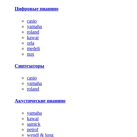
Цифровые пианино
casio
yamaha
roland
kawai
orla
medeli
nux
Синтезаторы
casio
yamaha
roland
Акустические пианино
yamaha
kawai
samick
petrof
wendl & lung