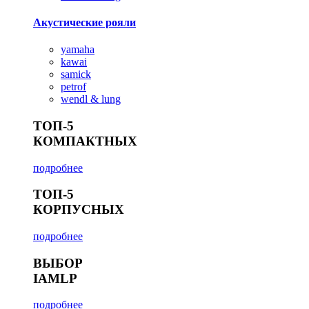
Акустические рояли
yamaha
kawai
samick
petrof
wendl & lung
ТОП-5
КОМПАКТНЫХ
подробнее
ТОП-5
КОРПУСНЫХ
подробнее
ВЫБОР
IAMLP
подробнее