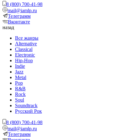
8 (800) 700-41-98
mail@iamlp.ru
Телеграмм
Вконтакте
назад
Все жанры
Alternative
Classical
Electronic
Hip-Hop
Indie
Jazz
Metal
Pop
R&B
Rock
Soul
Soundtrack
Русский Рок
8 (800) 700-41-98
mail@iamlp.ru
Телеграмм
Вконтакте