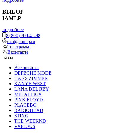
подробнее
ВЫБОР
IAMLP
подробнее
8 (800) 700-41-98
mail@iamlp.ru
Телеграмм
Вконтакте
назад
Все артисты
DEPECHE MODE
HANS ZIMMER
KANYE WEST
LANA DEL REY
METALLICA
PINK FLOYD
PLACEBO
RADIOHEAD
STING
THE WEEKND
VARIOUS