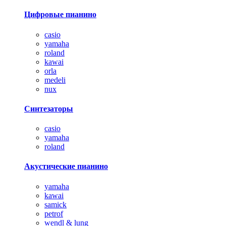
Цифровые пианино
casio
yamaha
roland
kawai
orla
medeli
nux
Синтезаторы
casio
yamaha
roland
Акустические пианино
yamaha
kawai
samick
petrof
wendl & lung