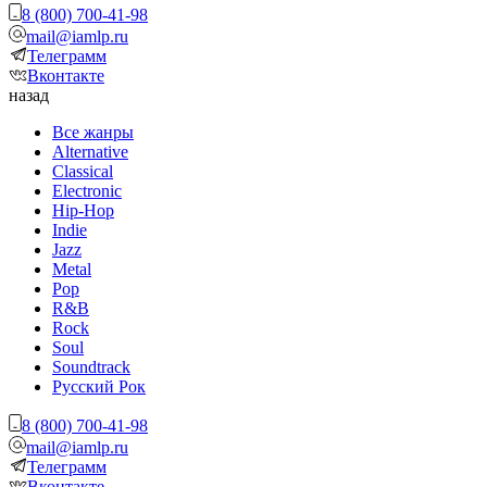
8 (800) 700-41-98
mail@iamlp.ru
Телеграмм
Вконтакте
назад
Все жанры
Alternative
Classical
Electronic
Hip-Hop
Indie
Jazz
Metal
Pop
R&B
Rock
Soul
Soundtrack
Русский Рок
8 (800) 700-41-98
mail@iamlp.ru
Телеграмм
Вконтакте