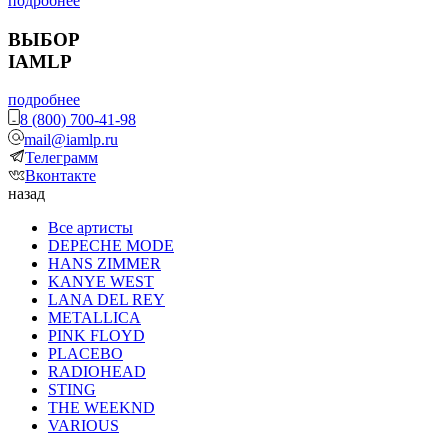
подробнее
ВЫБОР
IAMLP
подробнее
8 (800) 700-41-98
mail@iamlp.ru
Телеграмм
Вконтакте
назад
Все артисты
DEPECHE MODE
HANS ZIMMER
KANYE WEST
LANA DEL REY
METALLICA
PINK FLOYD
PLACEBO
RADIOHEAD
STING
THE WEEKND
VARIOUS