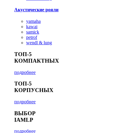
Акустические рояли
yamaha
kawai
samick
petrof
wendl & lung
ТОП-5
КОМПАКТНЫХ
подробнее
ТОП-5
КОРПУСНЫХ
подробнее
ВЫБОР
IAMLP
подробнее