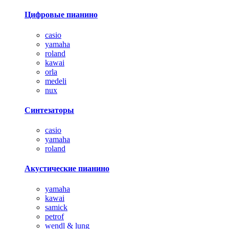
Цифровые пианино
casio
yamaha
roland
kawai
orla
medeli
nux
Синтезаторы
casio
yamaha
roland
Акустические пианино
yamaha
kawai
samick
petrof
wendl & lung