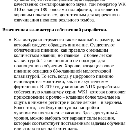
качественно сэмплированного звука, тон-генератор WK-
310 оснащен 189 голосами полифонии, что является
хорошим показателем, достаточным для корректного
озвучивания нюансов рояльного тембра.
Взвешенная клавиатура собственной разработки.
Клавиатура инструмента также важный параметр, на
который следует обращать внимание. Существуют
облегченные пианино, как правило с меньшим
количеством клавиш, но главное – с более легкой
клавиатурой. Такие пианино не подходят для
полноценного обучения. Хорошо, когда цифровое
пианино оснащено 88-клавишной молоточковой
клавиатурой. То есть, когда у цифрового пианино
используются молоточки, как и в акустическом
фортепиано. В 2019 году компания NUX разработала
собственную клавиатуру серии WKJ, которая повторяет
прикосновение к роялю – клавиши более тяжелые на
ощупь в нижнем регистре и более легкие – в верхнем.
Более того, вам будут доступны настройки
чувствительности к силе касания. Здесь доступны 4
уровня, можно выбрать тот вариант силы касания,
который соответствует поставленным задачам обучения
или стилю игры на фортепиано.