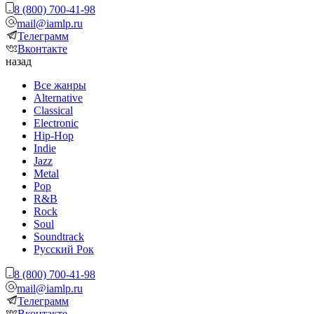
8 (800) 700-41-98
mail@iamlp.ru
Телеграмм
Вконтакте
назад
Все жанры
Alternative
Classical
Electronic
Hip-Hop
Indie
Jazz
Metal
Pop
R&B
Rock
Soul
Soundtrack
Русский Рок
8 (800) 700-41-98
mail@iamlp.ru
Телеграмм
Вконтакте