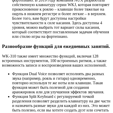
фортепиано. В 2019 году компания NUX разработала
собственную клавиатуру серии WKJ, которая повторяет
прикосновение к роялю – клавиши более тяжелые на
ощупь в нижнем регистре и более легкие – в верхнем.
Более того, вам будут доступны настройки
чувствительности к силе касания. Здесь доступны 4
уровня, можно выбрать тот вариант силы касания,
который соответствует поставленным задачам обучения
или стилю игры на фортепиано.
Разнообразие функций для ежедневных занятий.
WK-310 также имеет множество функций, включая 128
встроенных инструментов, 100 встроенных ритмов, а также
возможность записи и воспроизведения ваших исполнений.
Функция Dual Voice позволяет исполнять два разных
звука (например, рояль и гитара) одновременно,
повторно используя те же ноты или клавиши. Такая
функция может быть полезной для создания
аранжировок или для улучшения эффектов звучания.
Функция Split Keyboard с регулируемой точкой
разделения позволяет разделить клавиатуру на две части
и назначить разные звуки для каждой из них. Это может
быть полезно, если вы хотите создать дуэт или сочетать