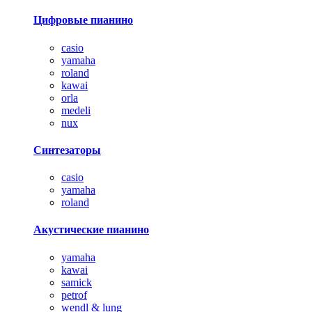
Цифровые пианино
casio
yamaha
roland
kawai
orla
medeli
nux
Синтезаторы
casio
yamaha
roland
Акустические пианино
yamaha
kawai
samick
petrof
wendl & lung