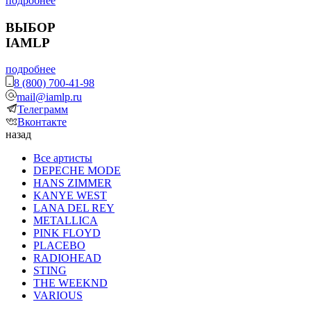
подробнее
ВЫБОР
IAMLP
подробнее
8 (800) 700-41-98
mail@iamlp.ru
Телеграмм
Вконтакте
назад
Все артисты
DEPECHE MODE
HANS ZIMMER
KANYE WEST
LANA DEL REY
METALLICA
PINK FLOYD
PLACEBO
RADIOHEAD
STING
THE WEEKND
VARIOUS