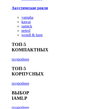
Акустические рояли
yamaha
kawai
samick
petrof
wendl & lung
ТОП-5
КОМПАКТНЫХ
подробнее
ТОП-5
КОРПУСНЫХ
подробнее
ВЫБОР
IAMLP
подробнее