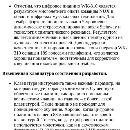
Отметим, что цифровое пианино WK-310 является
результатом многолетнего опыта команды NUX в
области цифровых музыкальных технологий. Для
тембра фортепиано использовано 5-уровневое
динамическое стереосэмплирование рояля Steinway и
технология симпатического резонанса. Результатом
является динамичный и насыщенный тембр одного из
лучших акустических роялей. Для поддержки
качественно сэмплированного звука, тон-генератор WK-
310 оснащен 189 голосами полифонии, что является
хорошим показателем, достаточным для корректного
озвучивания нюансов рояльного тембра.
Взвешенная клавиатура собственной разработки.
Клавиатура инструмента также важный параметр, на
который следует обращать внимание. Существуют
облегченные пианино, как правило с меньшим
количеством клавиш, но главное – с более легкой
клавиатурой. Такие пианино не подходят для
полноценного обучения. Хорошо, когда цифровое
пианино оснащено 88-клавишной молоточковой
клавиатурой. То есть, когда у цифрового пианино
используются молоточки, как и в акустическом