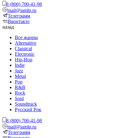
8 (800) 700-41-98
mail@iamlp.ru
Телеграмм
Вконтакте
назад
Все жанры
Alternative
Classical
Electronic
Hip-Hop
Indie
Jazz
Metal
Pop
R&B
Rock
Soul
Soundtrack
Русский Рок
8 (800) 700-41-98
mail@iamlp.ru
Телеграмм
Вконтакте