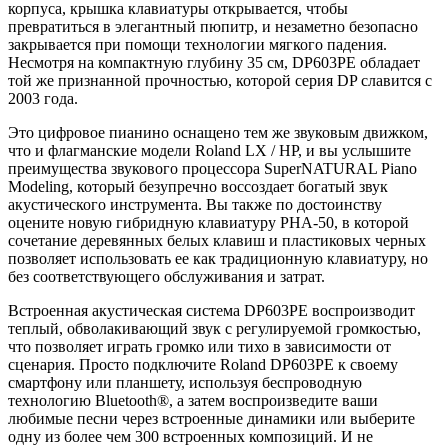
корпуса, крышка клавиатуры открывается, чтобы
превратиться в элегантный пюпитр, и незаметно безопасно
закрывается при помощи технологии мягкого падения.
Несмотря на компактную глубину 35 см, DP603PE обладает
той же признанной прочностью, которой серия DP славится с
2003 года.
Это цифровое пианино оснащено тем же звуковым движком,
что и флагманские модели Roland LX / HP, и вы услышите
преимущества звукового процессора SuperNATURAL Piano
Modeling, который безупречно воссоздает богатый звук
акустического инструмента. Вы также по достоинству
оцените новую гибридную клавиатуру PHA-50, в которой
сочетание деревянных белых клавиш и пластиковых черных
позволяет использовать ее как традиционную клавиатуру, но
без соответствующего обслуживания и затрат.
Встроенная акустическая система DP603PE воспроизводит
теплый, обволакивающий звук с регулируемой громкостью,
что позволяет играть громко или тихо в зависимости от
сценария. Просто подключите Roland DP603PE к своему
смартфону или планшету, используя беспроводную
технологию Bluetooth®, а затем воспроизведите ваши
любимые песни через встроенные динамики или выберите
одну из более чем 300 встроенных композиций. И не