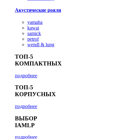
Акустические рояли
yamaha
kawai
samick
petrof
wendl & lung
ТОП-5
КОМПАКТНЫХ
подробнее
ТОП-5
КОРПУСНЫХ
подробнее
ВЫБОР
IAMLP
подробнее