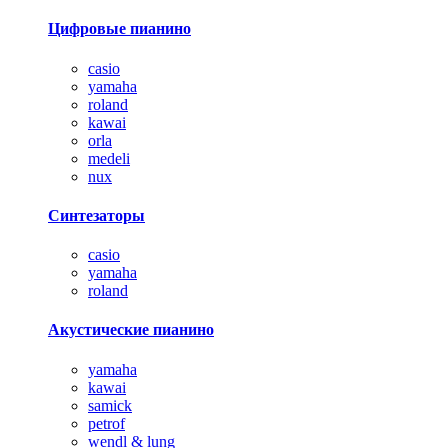
Цифровые пианино
casio
yamaha
roland
kawai
orla
medeli
nux
Синтезаторы
casio
yamaha
roland
Акустические пианино
yamaha
kawai
samick
petrof
wendl & lung