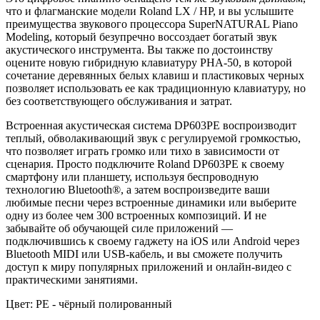
что и флагманские модели Roland LX / HP, и вы услышите
преимущества звукового процессора SuperNATURAL Piano
Modeling, который безупречно воссоздает богатый звук
акустического инструмента. Вы также по достоинству
оцените новую гибридную клавиатуру PHA-50, в которой
сочетание деревянных белых клавиш и пластиковых черных
позволяет использовать ее как традиционную клавиатуру, но
без соответствующего обслуживания и затрат.
Встроенная акустическая система DP603PE воспроизводит
теплый, обволакивающий звук с регулируемой громкостью,
что позволяет играть громко или тихо в зависимости от
сценария. Просто подключите Roland DP603PE к своему
смартфону или планшету, используя беспроводную
технологию Bluetooth®, а затем воспроизведите ваши
любимые песни через встроенные динамики или выберите
одну из более чем 300 встроенных композиций. И не
забывайте об обучающей силе приложений —
подключившись к своему гаджету на iOS или Android через
Bluetooth MIDI или USB-кабель, и вы сможете получить
доступ к миру популярных приложений и онлайн-видео с
практическими занятиями.
Цвет:
PE - чёрный полированный