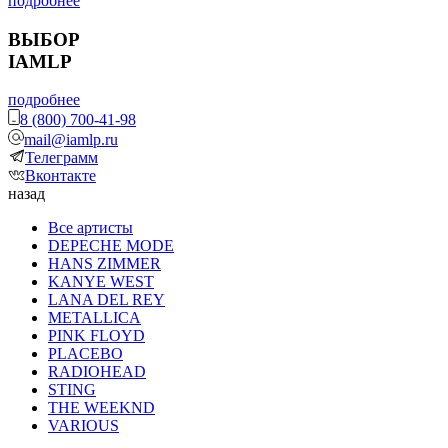
подробнее
ВЫБОР
IAMLP
подробнее
8 (800) 700-41-98
mail@iamlp.ru
Телеграмм
Вконтакте
назад
Все артисты
DEPECHE MODE
HANS ZIMMER
KANYE WEST
LANA DEL REY
METALLICA
PINK FLOYD
PLACEBO
RADIOHEAD
STING
THE WEEKND
VARIOUS