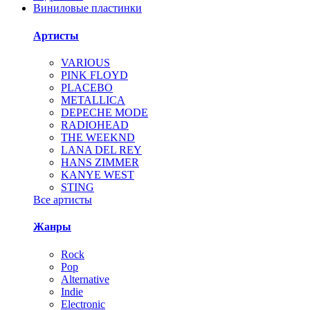
Виниловые пластинки
Артисты
VARIOUS
PINK FLOYD
PLACEBO
METALLICA
DEPECHE MODE
RADIOHEAD
THE WEEKND
LANA DEL REY
HANS ZIMMER
KANYE WEST
STING
Все артисты
Жанры
Rock
Pop
Alternative
Indie
Electronic