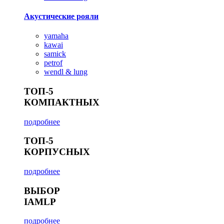
Акустические рояли
yamaha
kawai
samick
petrof
wendl & lung
ТОП-5
КОМПАКТНЫХ
подробнее
ТОП-5
КОРПУСНЫХ
подробнее
ВЫБОР
IAMLP
подробнее