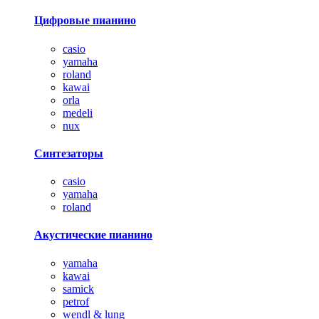
Цифровые пианино
casio
yamaha
roland
kawai
orla
medeli
nux
Синтезаторы
casio
yamaha
roland
Акустические пианино
yamaha
kawai
samick
petrof
wendl & lung