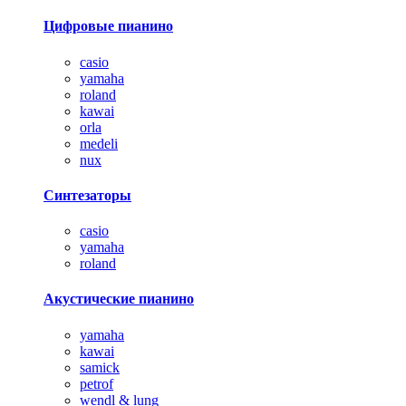
Цифровые пианино
casio
yamaha
roland
kawai
orla
medeli
nux
Синтезаторы
casio
yamaha
roland
Акустические пианино
yamaha
kawai
samick
petrof
wendl & lung