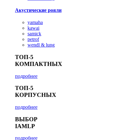
Акустические рояли
yamaha
kawai
samick
petrof
wendl & lung
ТОП-5
КОМПАКТНЫХ
подробнее
ТОП-5
КОРПУСНЫХ
подробнее
ВЫБОР
IAMLP
подробнее