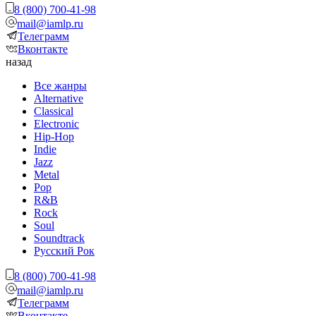
8 (800) 700-41-98
mail@iamlp.ru
Телеграмм
Вконтакте
назад
Все жанры
Alternative
Classical
Electronic
Hip-Hop
Indie
Jazz
Metal
Pop
R&B
Rock
Soul
Soundtrack
Русский Рок
8 (800) 700-41-98
mail@iamlp.ru
Телеграмм
Вконтакте