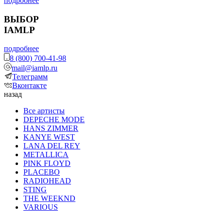
подробнее
ВЫБОР
IAMLP
подробнее
8 (800) 700-41-98
mail@iamlp.ru
Телеграмм
Вконтакте
назад
Все артисты
DEPECHE MODE
HANS ZIMMER
KANYE WEST
LANA DEL REY
METALLICA
PINK FLOYD
PLACEBO
RADIOHEAD
STING
THE WEEKND
VARIOUS