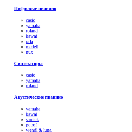
Цифровые пианино
casio
yamaha
roland
kawai
orla
medeli
nux
Синтезаторы
casio
yamaha
roland
Акустические пианино
yamaha
kawai
samick
petrof
wendl & lung