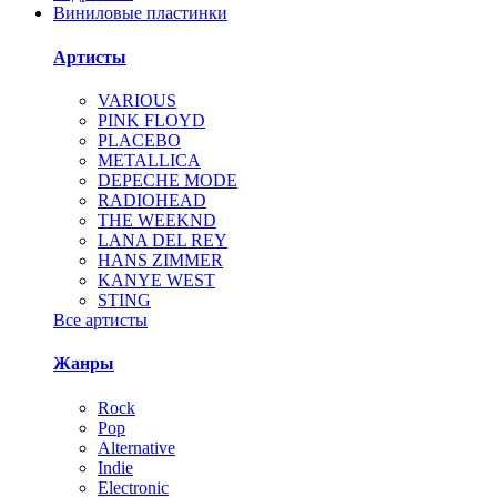
Виниловые пластинки
Артисты
VARIOUS
PINK FLOYD
PLACEBO
METALLICA
DEPECHE MODE
RADIOHEAD
THE WEEKND
LANA DEL REY
HANS ZIMMER
KANYE WEST
STING
Все артисты
Жанры
Rock
Pop
Alternative
Indie
Electronic