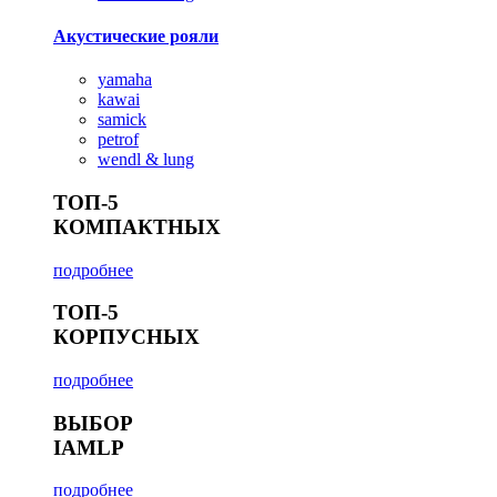
Акустические рояли
yamaha
kawai
samick
petrof
wendl & lung
ТОП-5
КОМПАКТНЫХ
подробнее
ТОП-5
КОРПУСНЫХ
подробнее
ВЫБОР
IAMLP
подробнее