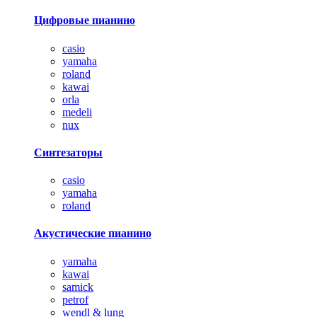
Цифровые пианино
casio
yamaha
roland
kawai
orla
medeli
nux
Синтезаторы
casio
yamaha
roland
Акустические пианино
yamaha
kawai
samick
petrof
wendl & lung