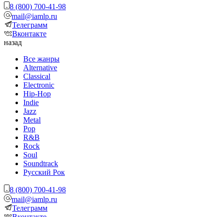
8 (800) 700-41-98
mail@iamlp.ru
Телеграмм
Вконтакте
назад
Все жанры
Alternative
Classical
Electronic
Hip-Hop
Indie
Jazz
Metal
Pop
R&B
Rock
Soul
Soundtrack
Русский Рок
8 (800) 700-41-98
mail@iamlp.ru
Телеграмм
Вконтакте