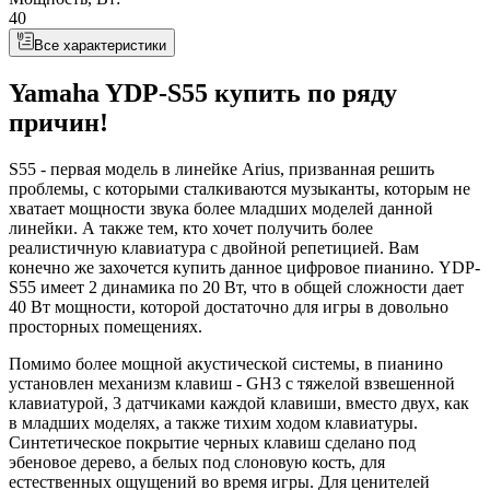
40
Все характеристики
Yamaha YDP-S55 купить по ряду
причин!
S55 - первая модель в линейке Arius, призванная решить
проблемы, с которыми сталкиваются музыканты, которым не
хватает мощности звука более младших моделей данной
линейки. А также тем, кто хочет получить более
реалистичную клавиатура с двойной репетицией. Вам
конечно же захочется купить данное цифровое пианино. YDP-
S55 имеет 2 динамика по 20 Вт, что в общей сложности дает
40 Вт мощности, которой достаточно для игры в довольно
просторных помещениях.
Помимо более мощной акустической системы, в пианино
установлен механизм клавиш - GH3 с тяжелой взвешенной
клавиатурой, 3 датчиками каждой клавиши, вместо двух, как
в младших моделях, а также тихим ходом клавиатуры.
Синтетическое покрытие черных клавиш сделано под
эбеновое дерево, а белых под слоновую кость, для
естественных ощущений во время игры. Для ценителей