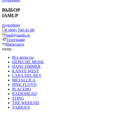
подробнее
ВЫБОР
IAMLP
подробнее
8 (800) 700-41-98
mail@iamlp.ru
Телеграмм
Вконтакте
назад
Все артисты
DEPECHE MODE
HANS ZIMMER
KANYE WEST
LANA DEL REY
METALLICA
PINK FLOYD
PLACEBO
RADIOHEAD
STING
THE WEEKND
VARIOUS