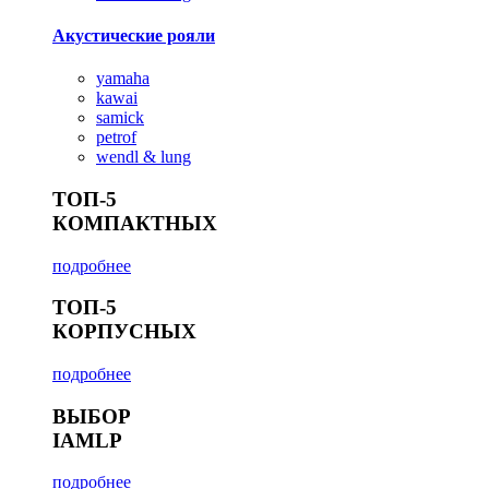
Акустические рояли
yamaha
kawai
samick
petrof
wendl & lung
ТОП-5
КОМПАКТНЫХ
подробнее
ТОП-5
КОРПУСНЫХ
подробнее
ВЫБОР
IAMLP
подробнее