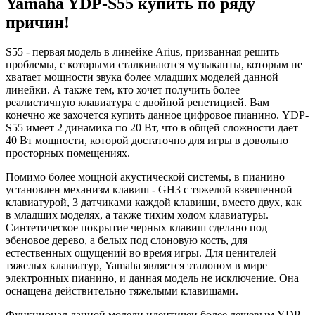
Yamaha YDP-S55 купить по ряду
причин!
S55 - первая модель в линейке Arius, призванная решить
проблемы, с которыми сталкиваются музыканты, которым не
хватает мощности звука более младших моделей данной
линейки. А также тем, кто хочет получить более
реалистичную клавиатура с двойной репетицией. Вам
конечно же захочется купить данное цифровое пианино. YDP-
S55 имеет 2 динамика по 20 Вт, что в общей сложности дает
40 Вт мощности, которой достаточно для игры в довольно
просторных помещениях.
Помимо более мощной акустической системы, в пианино
установлен механизм клавиш - GH3 с тяжелой взвешенной
клавиатурой, 3 датчиками каждой клавиши, вместо двух, как
в младших моделях, а также тихим ходом клавиатуры.
Синтетическое покрытие черных клавиш сделано под
эбеновое дерево, а белых под слоновую кость, для
естественных ощущений во время игры. Для ценителей
тяжелых клавиатур, Yamaha является эталоном в мире
электронных пианино, и данная модель не исключение. Она
оснащена действительно тяжелыми клавишами.
Функционал данной модели идентичен более дешевым YDP-