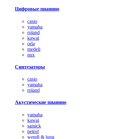
Цифровые пианино
casio
yamaha
roland
kawai
orla
medeli
nux
Синтезаторы
casio
yamaha
roland
Акустические пианино
yamaha
kawai
samick
petrof
wendl & lung