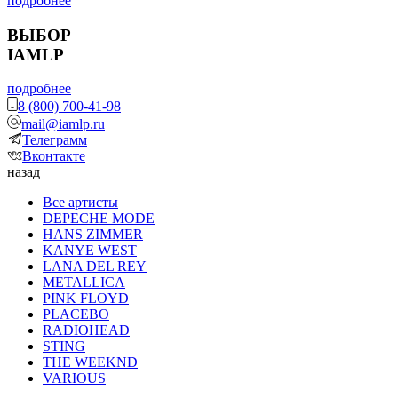
подробнее
ВЫБОР
IAMLP
подробнее
8 (800) 700-41-98
mail@iamlp.ru
Телеграмм
Вконтакте
назад
Все артисты
DEPECHE MODE
HANS ZIMMER
KANYE WEST
LANA DEL REY
METALLICA
PINK FLOYD
PLACEBO
RADIOHEAD
STING
THE WEEKND
VARIOUS