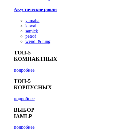
Акустические рояли
yamaha
kawai
samick
petrof
wendl & lung
ТОП-5
КОМПАКТНЫХ
подробнее
ТОП-5
КОРПУСНЫХ
подробнее
ВЫБОР
IAMLP
подробнее