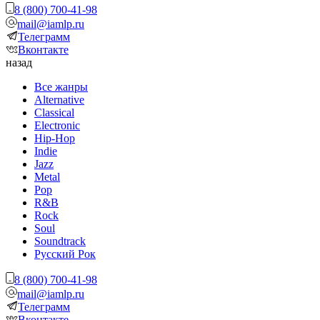
8 (800) 700-41-98
mail@iamlp.ru
Телеграмм
Вконтакте
назад
Все жанры
Alternative
Classical
Electronic
Hip-Hop
Indie
Jazz
Metal
Pop
R&B
Rock
Soul
Soundtrack
Русский Рок
8 (800) 700-41-98
mail@iamlp.ru
Телеграмм
Вконтакте