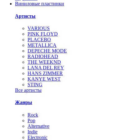
Виниловые пластинки
Артисты
VARIOUS
PINK FLOYD
PLACEBO
METALLICA
DEPECHE MODE
RADIOHEAD
THE WEEKND
LANA DEL REY
HANS ZIMMER
KANYE WEST
STING
Все артисты
Жанры
Rock
Pop
Alternative
Indie
Electronic