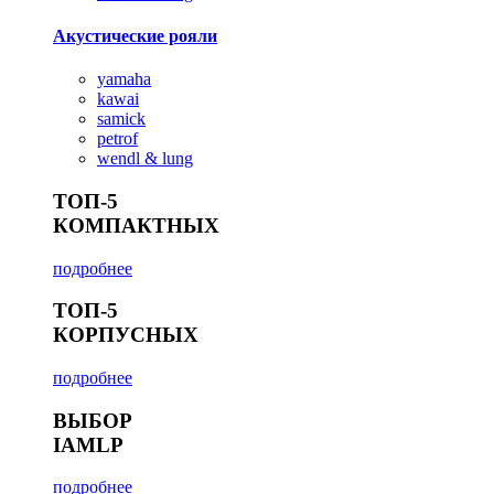
Акустические рояли
yamaha
kawai
samick
petrof
wendl & lung
ТОП-5
КОМПАКТНЫХ
подробнее
ТОП-5
КОРПУСНЫХ
подробнее
ВЫБОР
IAMLP
подробнее