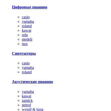
Цифровые пианино
casio
yamaha
roland
kawai
orla
medeli
nux
Синтезаторы
casio
yamaha
roland
Акустические пианино
yamaha
kawai
samick
petrof
wendl & lung