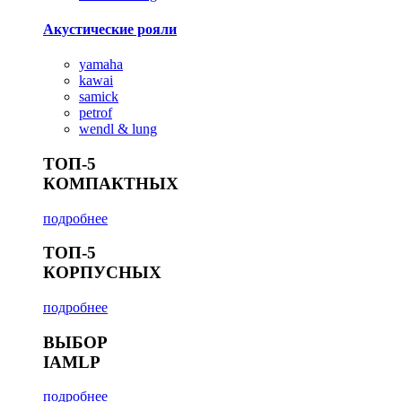
Акустические рояли
yamaha
kawai
samick
petrof
wendl & lung
ТОП-5
КОМПАКТНЫХ
подробнее
ТОП-5
КОРПУСНЫХ
подробнее
ВЫБОР
IAMLP
подробнее