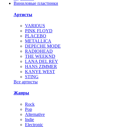
Виниловые пластинки
Артисты
VARIOUS
PINK FLOYD
PLACEBO
METALLICA
DEPECHE MODE
RADIOHEAD
THE WEEKND
LANA DEL REY
HANS ZIMMER
KANYE WEST
STING
Все артисты
Жанры
Rock
Pop
Alternative
Indie
Electronic