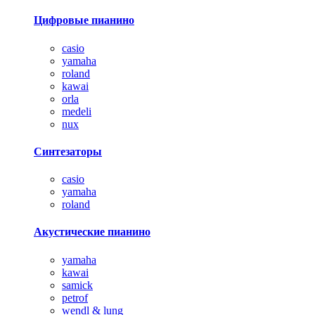
Цифровые пианино
casio
yamaha
roland
kawai
orla
medeli
nux
Синтезаторы
casio
yamaha
roland
Акустические пианино
yamaha
kawai
samick
petrof
wendl & lung