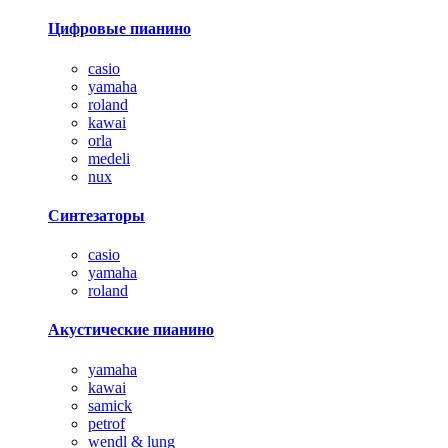
Цифровые пианино
casio
yamaha
roland
kawai
orla
medeli
nux
Синтезаторы
casio
yamaha
roland
Акустические пианино
yamaha
kawai
samick
petrof
wendl & lung