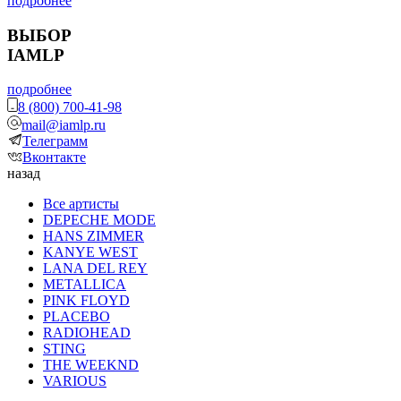
подробнее
ВЫБОР
IAMLP
подробнее
8 (800) 700-41-98
mail@iamlp.ru
Телеграмм
Вконтакте
назад
Все артисты
DEPECHE MODE
HANS ZIMMER
KANYE WEST
LANA DEL REY
METALLICA
PINK FLOYD
PLACEBO
RADIOHEAD
STING
THE WEEKND
VARIOUS