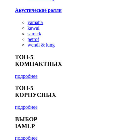
Акустические рояли
yamaha
kawai
samick
petrof
wendl & lung
ТОП-5
КОМПАКТНЫХ
подробнее
ТОП-5
КОРПУСНЫХ
подробнее
ВЫБОР
IAMLP
подробнее