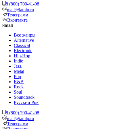
8 (800) 700-41-98
mail@iamlp.ru
Телеграмм
Вконтакте
назад
Все жанры
Alternative
Classical
Electronic
Hip-Hop
Indie
Jazz
Metal
Pop
R&B
Rock
Soul
Soundtrack
Русский Рок
8 (800) 700-41-98
mail@iamlp.ru
Телеграмм
Вконтакте