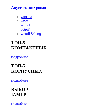
Акустические рояли
yamaha
kawai
samick
petrof
wendl & lung
ТОП-5
КОМПАКТНЫХ
подробнее
ТОП-5
КОРПУСНЫХ
подробнее
ВЫБОР
IAMLP
подробнее