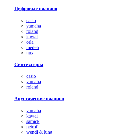
Цифровые пианино
casio
yamaha
roland
kawai
orla
medeli
nux
Синтезаторы
casio
yamaha
roland
Акустические пианино
yamaha
kawai
samick
petrof
wendl & lung