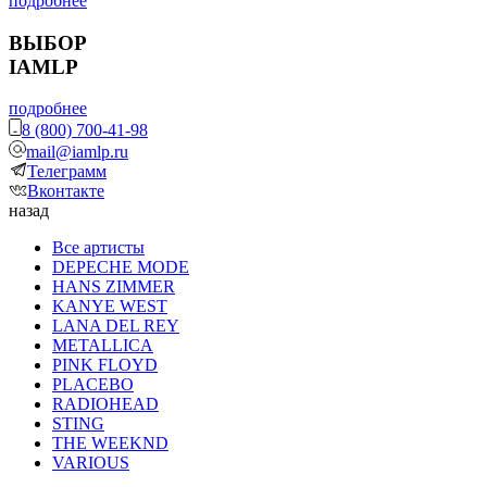
подробнее
ВЫБОР
IAMLP
подробнее
8 (800) 700-41-98
mail@iamlp.ru
Телеграмм
Вконтакте
назад
Все артисты
DEPECHE MODE
HANS ZIMMER
KANYE WEST
LANA DEL REY
METALLICA
PINK FLOYD
PLACEBO
RADIOHEAD
STING
THE WEEKND
VARIOUS