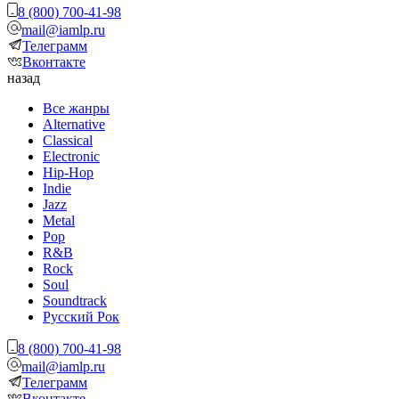
8 (800) 700-41-98
mail@iamlp.ru
Телеграмм
Вконтакте
назад
Все жанры
Alternative
Classical
Electronic
Hip-Hop
Indie
Jazz
Metal
Pop
R&B
Rock
Soul
Soundtrack
Русский Рок
8 (800) 700-41-98
mail@iamlp.ru
Телеграмм
Вконтакте