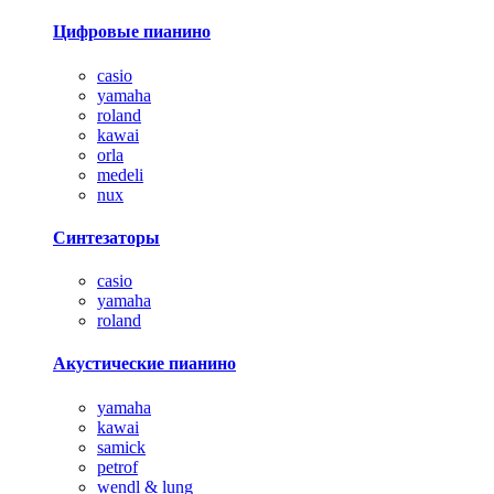
Цифровые пианино
casio
yamaha
roland
kawai
orla
medeli
nux
Синтезаторы
casio
yamaha
roland
Акустические пианино
yamaha
kawai
samick
petrof
wendl & lung