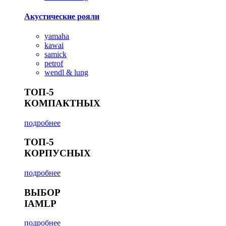
Акустические рояли
yamaha
kawai
samick
petrof
wendl & lung
ТОП-5
КОМПАКТНЫХ
подробнее
ТОП-5
КОРПУСНЫХ
подробнее
ВЫБОР
IAMLP
подробнее