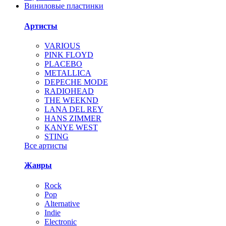
Виниловые пластинки
Артисты
VARIOUS
PINK FLOYD
PLACEBO
METALLICA
DEPECHE MODE
RADIOHEAD
THE WEEKND
LANA DEL REY
HANS ZIMMER
KANYE WEST
STING
Все артисты
Жанры
Rock
Pop
Alternative
Indie
Electronic