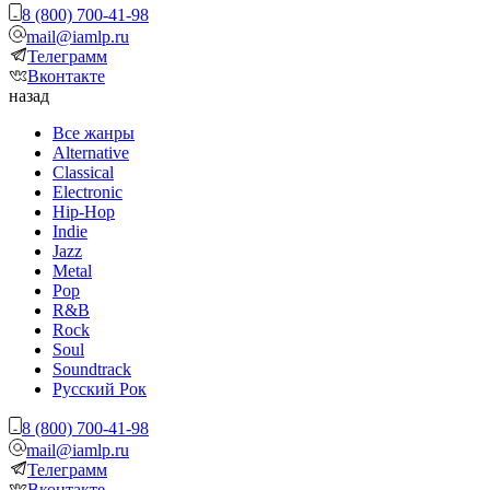
8 (800) 700-41-98
mail@iamlp.ru
Телеграмм
Вконтакте
назад
Все жанры
Alternative
Classical
Electronic
Hip-Hop
Indie
Jazz
Metal
Pop
R&B
Rock
Soul
Soundtrack
Русский Рок
8 (800) 700-41-98
mail@iamlp.ru
Телеграмм
Вконтакте