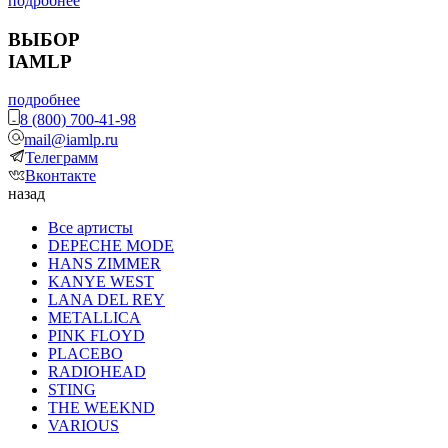
подробнее
ВЫБОР
IAMLP
подробнее
8 (800) 700-41-98
mail@iamlp.ru
Телеграмм
Вконтакте
назад
Все артисты
DEPECHE MODE
HANS ZIMMER
KANYE WEST
LANA DEL REY
METALLICA
PINK FLOYD
PLACEBO
RADIOHEAD
STING
THE WEEKND
VARIOUS