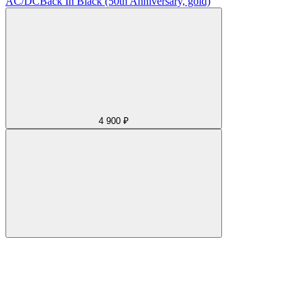
AC/DC
Back In Black (50th Anniversary, gold)
4 900 ₽