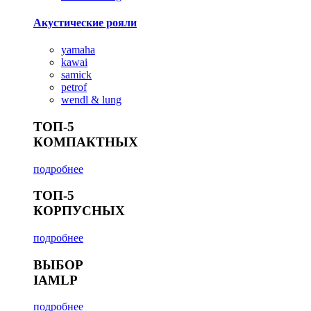
Акустические рояли
yamaha
kawai
samick
petrof
wendl & lung
ТОП-5
КОМПАКТНЫХ
подробнее
ТОП-5
КОРПУСНЫХ
подробнее
ВЫБОР
IAMLP
подробнее