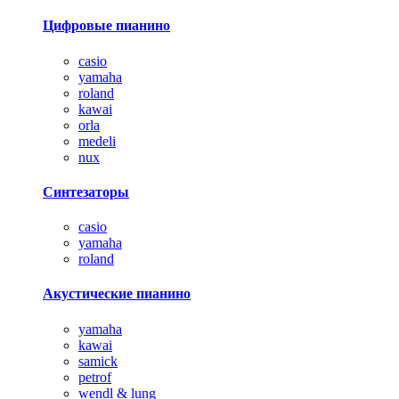
Цифровые пианино
casio
yamaha
roland
kawai
orla
medeli
nux
Синтезаторы
casio
yamaha
roland
Акустические пианино
yamaha
kawai
samick
petrof
wendl & lung