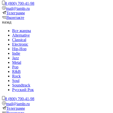
8 (800) 700-41-98
mail@iamlp.ru
Телеграмм
Вконтакте
назад
Все жанры
Alternative
Classical
Electronic
Hip-Hop
Indie
Jazz
Metal
Pop
R&B
Rock
Soul
Soundtrack
Русский Рок
8 (800) 700-41-98
mail@iamlp.ru
Телеграмм
Вконтакте