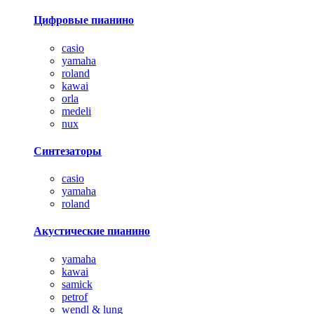
Цифровые пианино
casio
yamaha
roland
kawai
orla
medeli
nux
Синтезаторы
casio
yamaha
roland
Акустические пианино
yamaha
kawai
samick
petrof
wendl & lung