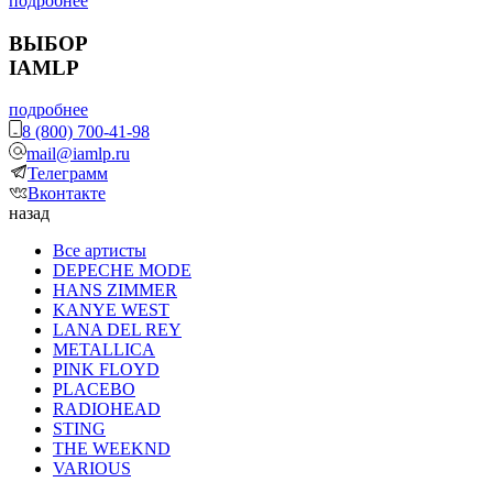
подробнее
ВЫБОР
IAMLP
подробнее
8 (800) 700-41-98
mail@iamlp.ru
Телеграмм
Вконтакте
назад
Все артисты
DEPECHE MODE
HANS ZIMMER
KANYE WEST
LANA DEL REY
METALLICA
PINK FLOYD
PLACEBO
RADIOHEAD
STING
THE WEEKND
VARIOUS