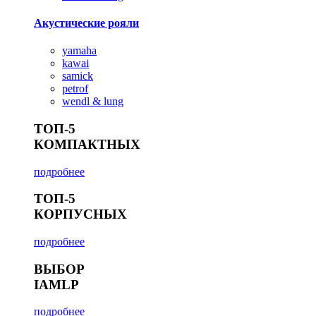
Акустические рояли
yamaha
kawai
samick
petrof
wendl & lung
ТОП-5
КОМПАКТНЫХ
подробнее
ТОП-5
КОРПУСНЫХ
подробнее
ВЫБОР
IAMLP
подробнее