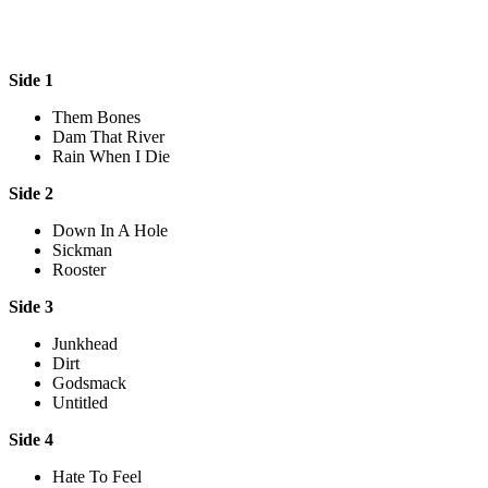
Side 1
Them Bones
Dam That River
Rain When I Die
Side 2
Down In A Hole
Sickman
Rooster
Side 3
Junkhead
Dirt
Godsmack
Untitled
Side 4
Hate To Feel