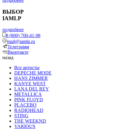
подробнее
ВЫБОР
IAMLP
подробнее
8 (800) 700-41-98
mail@iamlp.ru
Телеграмм
Вконтакте
назад
Все артисты
DEPECHE MODE
HANS ZIMMER
KANYE WEST
LANA DEL REY
METALLICA
PINK FLOYD
PLACEBO
RADIOHEAD
STING
THE WEEKND
VARIOUS