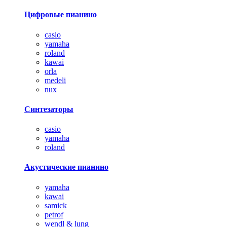
Цифровые пианино
casio
yamaha
roland
kawai
orla
medeli
nux
Синтезаторы
casio
yamaha
roland
Акустические пианино
yamaha
kawai
samick
petrof
wendl & lung