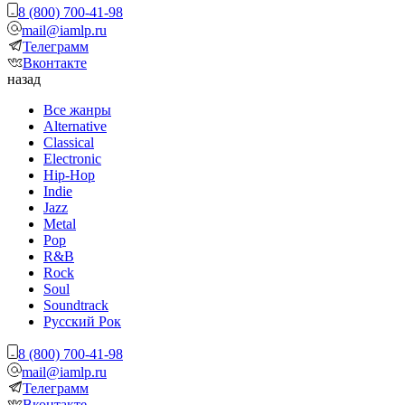
8 (800) 700-41-98
mail@iamlp.ru
Телеграмм
Вконтакте
назад
Все жанры
Alternative
Classical
Electronic
Hip-Hop
Indie
Jazz
Metal
Pop
R&B
Rock
Soul
Soundtrack
Русский Рок
8 (800) 700-41-98
mail@iamlp.ru
Телеграмм
Вконтакте