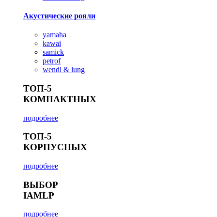
Акустические рояли
yamaha
kawai
samick
petrof
wendl & lung
ТОП-5
КОМПАКТНЫХ
подробнее
ТОП-5
КОРПУСНЫХ
подробнее
ВЫБОР
IAMLP
подробнее