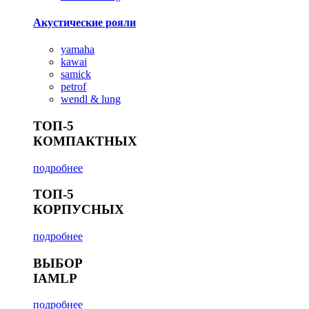
Акустические рояли
yamaha
kawai
samick
petrof
wendl & lung
ТОП-5
КОМПАКТНЫХ
подробнее
ТОП-5
КОРПУСНЫХ
подробнее
ВЫБОР
IAMLP
подробнее