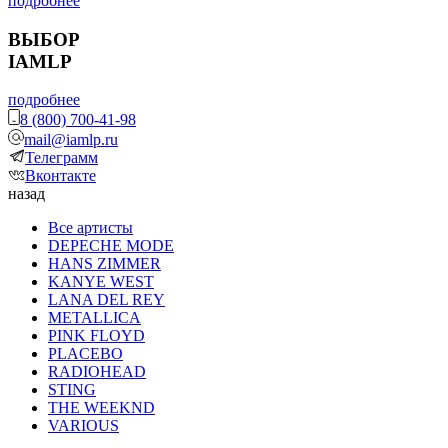
подробнее
ВЫБОР
IAMLP
подробнее
8 (800) 700-41-98
mail@iamlp.ru
Телеграмм
Вконтакте
назад
Все артисты
DEPECHE MODE
HANS ZIMMER
KANYE WEST
LANA DEL REY
METALLICA
PINK FLOYD
PLACEBO
RADIOHEAD
STING
THE WEEKND
VARIOUS