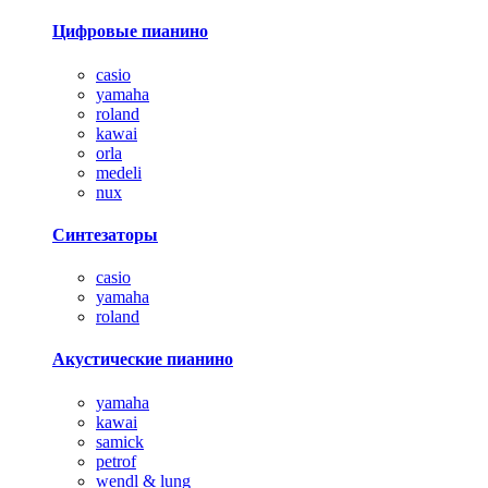
Цифровые пианино
casio
yamaha
roland
kawai
orla
medeli
nux
Синтезаторы
casio
yamaha
roland
Акустические пианино
yamaha
kawai
samick
petrof
wendl & lung