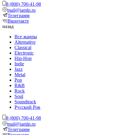
8 (800) 700-41-98
mail@iamlp.ru
Телеграмм
Вконтакте
назад
Все жанры
Alternative
Classical
Electronic
Hip-Hop
Indie
Jazz
Metal
Pop
R&B
Rock
Soul
Soundtrack
Русский Рок
8 (800) 700-41-98
mail@iamlp.ru
Телеграмм
Вконтакте