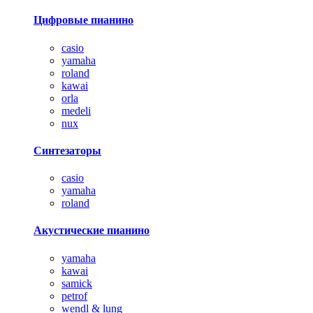
Цифровые пианино
casio
yamaha
roland
kawai
orla
medeli
nux
Синтезаторы
casio
yamaha
roland
Акустические пианино
yamaha
kawai
samick
petrof
wendl & lung