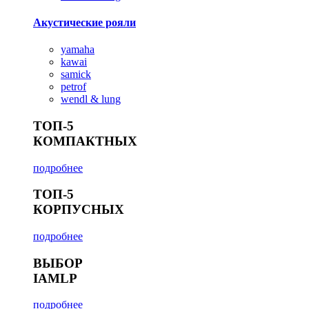
Акустические рояли
yamaha
kawai
samick
petrof
wendl & lung
ТОП-5
КОМПАКТНЫХ
подробнее
ТОП-5
КОРПУСНЫХ
подробнее
ВЫБОР
IAMLP
подробнее