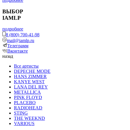
подробнее
ВЫБОР
IAMLP
подробнее
8 (800) 700-41-98
mail@iamlp.ru
Телеграмм
Вконтакте
назад
Все артисты
DEPECHE MODE
HANS ZIMMER
KANYE WEST
LANA DEL REY
METALLICA
PINK FLOYD
PLACEBO
RADIOHEAD
STING
THE WEEKND
VARIOUS