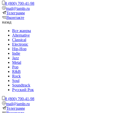
8 (800) 700-41-98
mail@iamlp.ru
Телеграмм
Вконтакте
назад
Все жанры
Alternative
Classical
Electronic
Hip-Hop
Indie
Jazz
Metal
Pop
R&B
Rock
Soul
Soundtrack
Русский Рок
8 (800) 700-41-98
mail@iamlp.ru
Телеграмм
Вконтакте