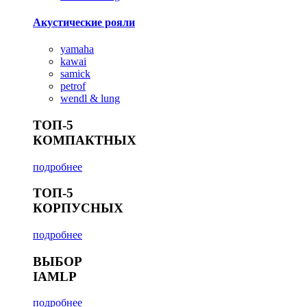
Акустические рояли
yamaha
kawai
samick
petrof
wendl & lung
ТОП-5
КОМПАКТНЫХ
подробнее
ТОП-5
КОРПУСНЫХ
подробнее
ВЫБОР
IAMLP
подробнее