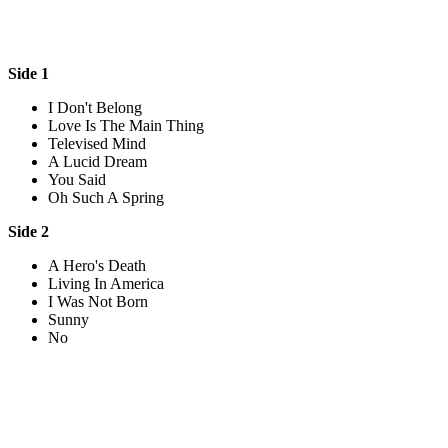
Side 1
I Don't Belong
Love Is The Main Thing
Televised Mind
A Lucid Dream
You Said
Oh Such A Spring
Side 2
A Hero's Death
Living In America
I Was Not Born
Sunny
No