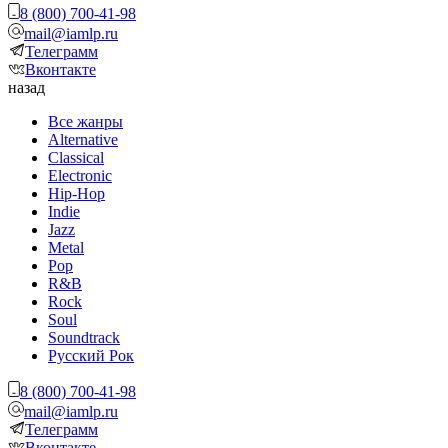
8 (800) 700-41-98
mail@iamlp.ru
Телеграмм
Вконтакте
назад
Все жанры
Alternative
Classical
Electronic
Hip-Hop
Indie
Jazz
Metal
Pop
R&B
Rock
Soul
Soundtrack
Русский Рок
8 (800) 700-41-98
mail@iamlp.ru
Телеграмм
Вконтакте