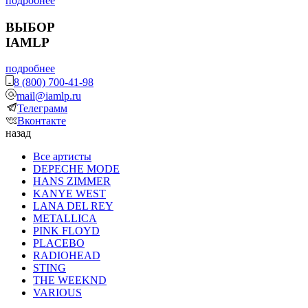
подробнее
ВЫБОР
IAMLP
подробнее
8 (800) 700-41-98
mail@iamlp.ru
Телеграмм
Вконтакте
назад
Все артисты
DEPECHE MODE
HANS ZIMMER
KANYE WEST
LANA DEL REY
METALLICA
PINK FLOYD
PLACEBO
RADIOHEAD
STING
THE WEEKND
VARIOUS