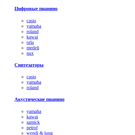
Цифровые пианино
casio
yamaha
roland
kawai
orla
medeli
nux
Синтезаторы
casio
yamaha
roland
Акустические пианино
yamaha
kawai
samick
petrof
wendl & lung