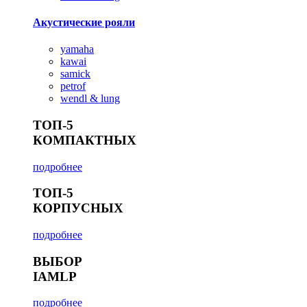
Акустические рояли
yamaha
kawai
samick
petrof
wendl & lung
ТОП-5
КОМПАКТНЫХ
подробнее
ТОП-5
КОРПУСНЫХ
подробнее
ВЫБОР
IAMLP
подробнее