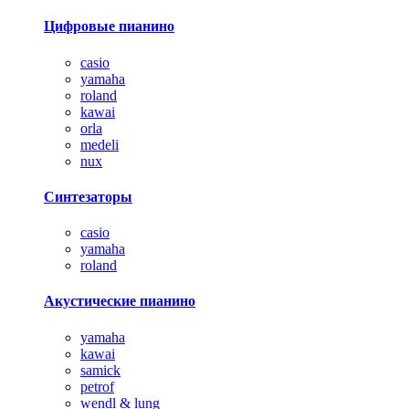
Цифровые пианино
casio
yamaha
roland
kawai
orla
medeli
nux
Синтезаторы
casio
yamaha
roland
Акустические пианино
yamaha
kawai
samick
petrof
wendl & lung