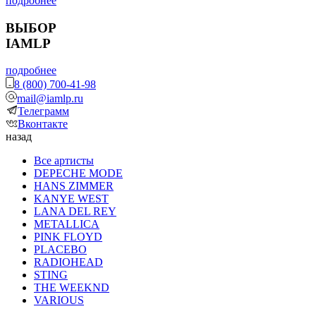
подробнее
ВЫБОР
IAMLP
подробнее
8 (800) 700-41-98
mail@iamlp.ru
Телеграмм
Вконтакте
назад
Все артисты
DEPECHE MODE
HANS ZIMMER
KANYE WEST
LANA DEL REY
METALLICA
PINK FLOYD
PLACEBO
RADIOHEAD
STING
THE WEEKND
VARIOUS