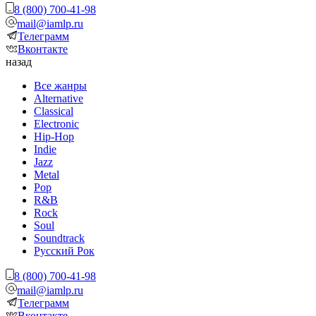
8 (800) 700-41-98
mail@iamlp.ru
Телеграмм
Вконтакте
назад
Все жанры
Alternative
Classical
Electronic
Hip-Hop
Indie
Jazz
Metal
Pop
R&B
Rock
Soul
Soundtrack
Русский Рок
8 (800) 700-41-98
mail@iamlp.ru
Телеграмм
Вконтакте