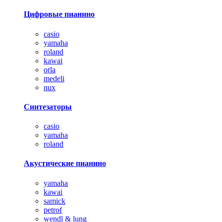
Цифровые пианино
casio
yamaha
roland
kawai
orla
medeli
nux
Синтезаторы
casio
yamaha
roland
Акустические пианино
yamaha
kawai
samick
petrof
wendl & lung