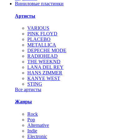
Виниловые пластинки
Артисты
VARIOUS
PINK FLOYD
PLACEBO
METALLICA
DEPECHE MODE
RADIOHEAD
THE WEEKND
LANA DEL REY
HANS ZIMMER
KANYE WEST
STING
Все артисты
Жанры
Rock
Pop
Alternative
Indie
Electronic