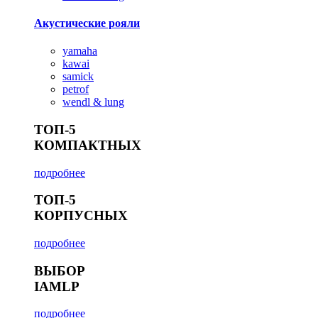
Акустические рояли
yamaha
kawai
samick
petrof
wendl & lung
ТОП-5
КОМПАКТНЫХ
подробнее
ТОП-5
КОРПУСНЫХ
подробнее
ВЫБОР
IAMLP
подробнее