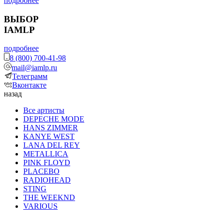
подробнее
ВЫБОР
IAMLP
подробнее
8 (800) 700-41-98
mail@iamlp.ru
Телеграмм
Вконтакте
назад
Все артисты
DEPECHE MODE
HANS ZIMMER
KANYE WEST
LANA DEL REY
METALLICA
PINK FLOYD
PLACEBO
RADIOHEAD
STING
THE WEEKND
VARIOUS