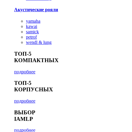
Акустические рояли
yamaha
kawai
samick
petrof
wendl & lung
ТОП-5
КОМПАКТНЫХ
подробнее
ТОП-5
КОРПУСНЫХ
подробнее
ВЫБОР
IAMLP
подробнее