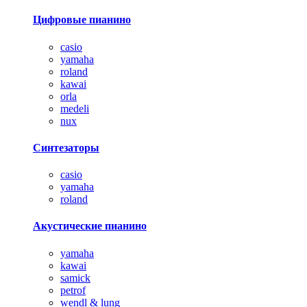
Цифровые пианино
casio
yamaha
roland
kawai
orla
medeli
nux
Синтезаторы
casio
yamaha
roland
Акустические пианино
yamaha
kawai
samick
petrof
wendl & lung