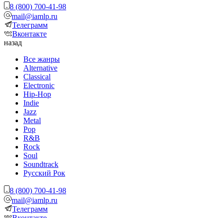
8 (800) 700-41-98
mail@iamlp.ru
Телеграмм
Вконтакте
назад
Все жанры
Alternative
Classical
Electronic
Hip-Hop
Indie
Jazz
Metal
Pop
R&B
Rock
Soul
Soundtrack
Русский Рок
8 (800) 700-41-98
mail@iamlp.ru
Телеграмм
Вконтакте