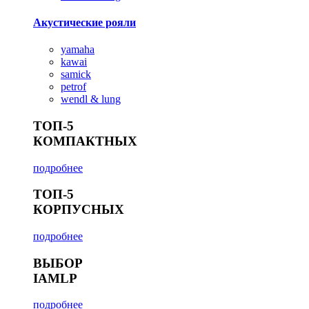
Акустические рояли
yamaha
kawai
samick
petrof
wendl & lung
ТОП-5
КОМПАКТНЫХ
подробнее
ТОП-5
КОРПУСНЫХ
подробнее
ВЫБОР
IAMLP
подробнее