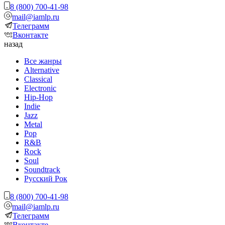
8 (800) 700-41-98
mail@iamlp.ru
Телеграмм
Вконтакте
назад
Все жанры
Alternative
Classical
Electronic
Hip-Hop
Indie
Jazz
Metal
Pop
R&B
Rock
Soul
Soundtrack
Русский Рок
8 (800) 700-41-98
mail@iamlp.ru
Телеграмм
Вконтакте