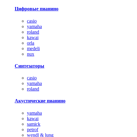
Цифровые пианино
casio
yamaha
roland
kawai
orla
medeli
nux
Синтезаторы
casio
yamaha
roland
Акустические пианино
yamaha
kawai
samick
petrof
wendl & lung