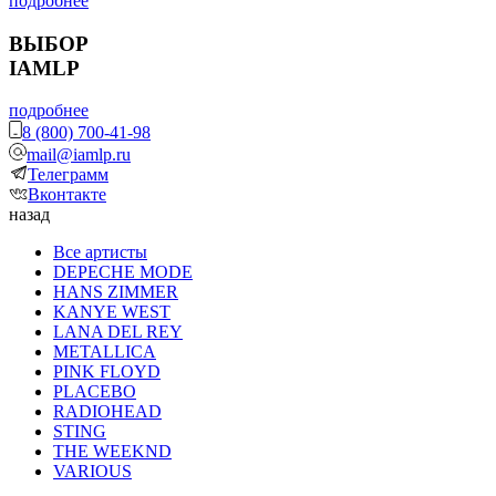
подробнее
ВЫБОР
IAMLP
подробнее
8 (800) 700-41-98
mail@iamlp.ru
Телеграмм
Вконтакте
назад
Все артисты
DEPECHE MODE
HANS ZIMMER
KANYE WEST
LANA DEL REY
METALLICA
PINK FLOYD
PLACEBO
RADIOHEAD
STING
THE WEEKND
VARIOUS