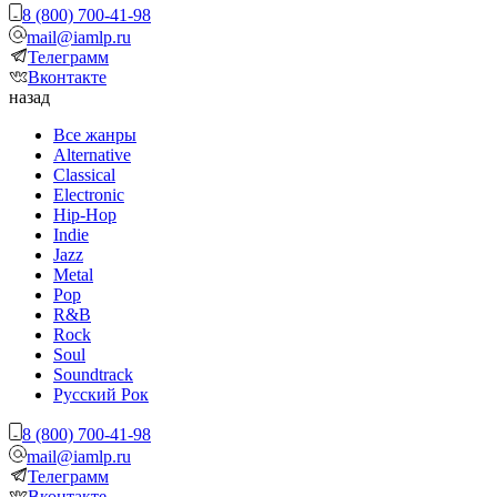
8 (800) 700-41-98
mail@iamlp.ru
Телеграмм
Вконтакте
назад
Все жанры
Alternative
Classical
Electronic
Hip-Hop
Indie
Jazz
Metal
Pop
R&B
Rock
Soul
Soundtrack
Русский Рок
8 (800) 700-41-98
mail@iamlp.ru
Телеграмм
Вконтакте