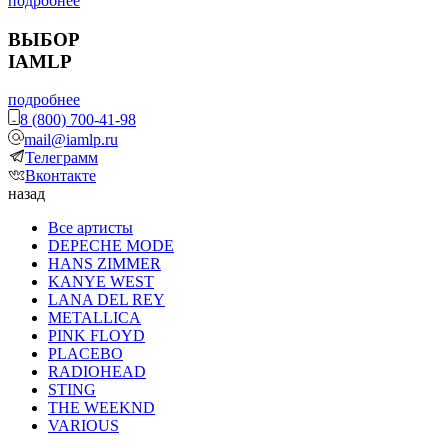
подробнее
ВЫБОР
IAMLP
подробнее
8 (800) 700-41-98
mail@iamlp.ru
Телеграмм
Вконтакте
назад
Все артисты
DEPECHE MODE
HANS ZIMMER
KANYE WEST
LANA DEL REY
METALLICA
PINK FLOYD
PLACEBO
RADIOHEAD
STING
THE WEEKND
VARIOUS