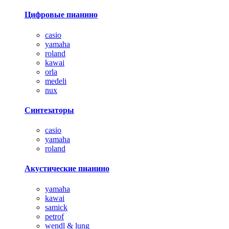
Цифровые пианино
casio
yamaha
roland
kawai
orla
medeli
nux
Синтезаторы
casio
yamaha
roland
Акустические пианино
yamaha
kawai
samick
petrof
wendl & lung