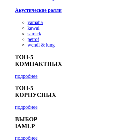
Акустические рояли
yamaha
kawai
samick
petrof
wendl & lung
ТОП-5
КОМПАКТНЫХ
подробнее
ТОП-5
КОРПУСНЫХ
подробнее
ВЫБОР
IAMLP
подробнее