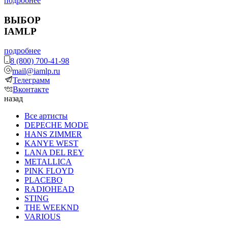
подробнее
ВЫБОР
IAMLP
подробнее
8 (800) 700-41-98
mail@iamlp.ru
Телеграмм
Вконтакте
назад
Все артисты
DEPECHE MODE
HANS ZIMMER
KANYE WEST
LANA DEL REY
METALLICA
PINK FLOYD
PLACEBO
RADIOHEAD
STING
THE WEEKND
VARIOUS