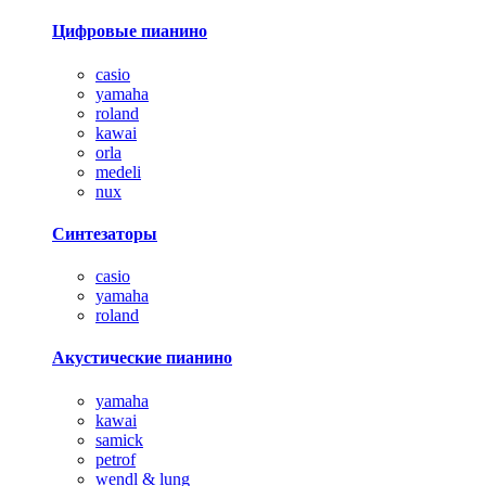
Цифровые пианино
casio
yamaha
roland
kawai
orla
medeli
nux
Синтезаторы
casio
yamaha
roland
Акустические пианино
yamaha
kawai
samick
petrof
wendl & lung