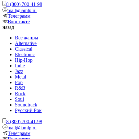
8 (800) 700-41-98
mail@iamlp.ru
Телеграмм
Вконтакте
назад
Все жанры
Alternative
Classical
Electronic
Hip-Hop
Indie
Jazz
Metal
Pop
R&B
Rock
Soul
Soundtrack
Русский Рок
8 (800) 700-41-98
mail@iamlp.ru
Телеграмм
Вконтакте