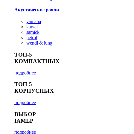
Акустические рояли
yamaha
kawai
samick
petrof
wendl & lung
ТОП-5
КОМПАКТНЫХ
подробнее
ТОП-5
КОРПУСНЫХ
подробнее
ВЫБОР
IAMLP
подробнее