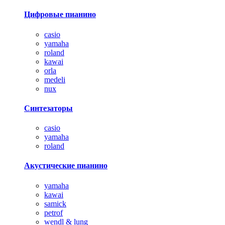
Цифровые пианино
casio
yamaha
roland
kawai
orla
medeli
nux
Синтезаторы
casio
yamaha
roland
Акустические пианино
yamaha
kawai
samick
petrof
wendl & lung