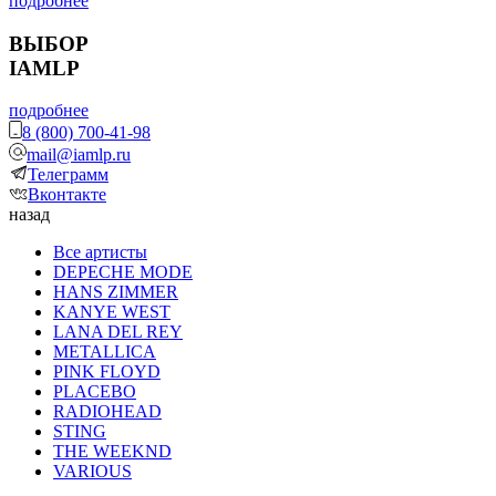
подробнее
ВЫБОР
IAMLP
подробнее
8 (800) 700-41-98
mail@iamlp.ru
Телеграмм
Вконтакте
назад
Все артисты
DEPECHE MODE
HANS ZIMMER
KANYE WEST
LANA DEL REY
METALLICA
PINK FLOYD
PLACEBO
RADIOHEAD
STING
THE WEEKND
VARIOUS