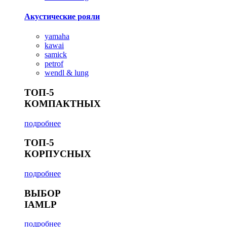
Акустические рояли
yamaha
kawai
samick
petrof
wendl & lung
ТОП-5
КОМПАКТНЫХ
подробнее
ТОП-5
КОРПУСНЫХ
подробнее
ВЫБОР
IAMLP
подробнее