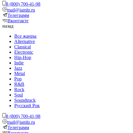
8 (800) 700-41-98
mail@iamlp.ru
Телеграмм
Вконтакте
назад
Все жанры
Alternative
Classical
Electronic
Hip-Hop
Indie
Jazz
Metal
Pop
R&B
Rock
Soul
Soundtrack
Русский Рок
8 (800) 700-41-98
mail@iamlp.ru
Телеграмм
Вконтакте