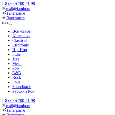
8 (800) 700-41-98
mail@iamlp.ru
Телеграмм
Вконтакте
назад
Все жанры
Alternative
Classical
Electronic
Hip-Hop
Indie
Jazz
Metal
Pop
R&B
Rock
Soul
Soundtrack
Русский Рок
8 (800) 700-41-98
mail@iamlp.ru
Телеграмм
Вконтакте