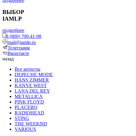
подробнее
ВЫБОР
IAMLP
подробнее
8 (800) 700-41-98
mail@iamlp.ru
Телеграмм
Вконтакте
назад
Все артисты
DEPECHE MODE
HANS ZIMMER
KANYE WEST
LANA DEL REY
METALLICA
PINK FLOYD
PLACEBO
RADIOHEAD
STING
THE WEEKND
VARIOUS