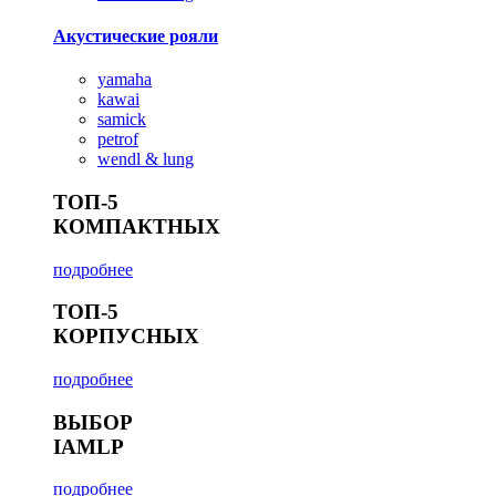
Акустические рояли
yamaha
kawai
samick
petrof
wendl & lung
ТОП-5
КОМПАКТНЫХ
подробнее
ТОП-5
КОРПУСНЫХ
подробнее
ВЫБОР
IAMLP
подробнее