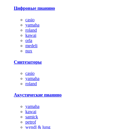
Цифровые пианино
casio
yamaha
roland
kawai
orla
medeli
nux
Синтезаторы
casio
yamaha
roland
Акустические пианино
yamaha
kawai
samick
petrof
wendl & lung