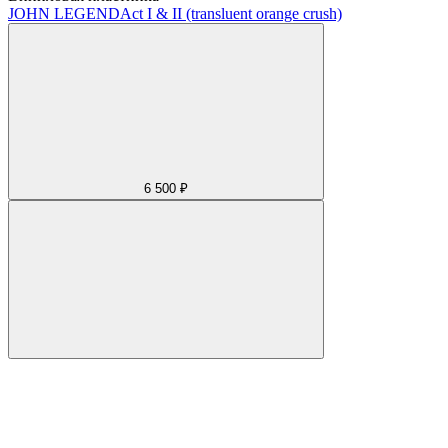
JOHN LEGEND
Act I & II (transluent orange crush)
6 500 ₽