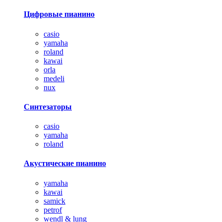
Цифровые пианино
casio
yamaha
roland
kawai
orla
medeli
nux
Синтезаторы
casio
yamaha
roland
Акустические пианино
yamaha
kawai
samick
petrof
wendl & lung