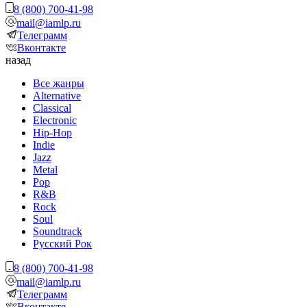
8 (800) 700-41-98
mail@iamlp.ru
Телеграмм
Вконтакте
назад
Все жанры
Alternative
Classical
Electronic
Hip-Hop
Indie
Jazz
Metal
Pop
R&B
Rock
Soul
Soundtrack
Русский Рок
8 (800) 700-41-98
mail@iamlp.ru
Телеграмм
Вконтакте