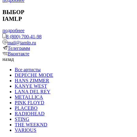
подробнее
ВЫБОР
IAMLP
подробнее
8 (800) 700-41-98
mail@iamlp.ru
Телеграмм
Вконтакте
назад
Все артисты
DEPECHE MODE
HANS ZIMMER
KANYE WEST
LANA DEL REY
METALLICA
PINK FLOYD
PLACEBO
RADIOHEAD
STING
THE WEEKND
VARIOUS