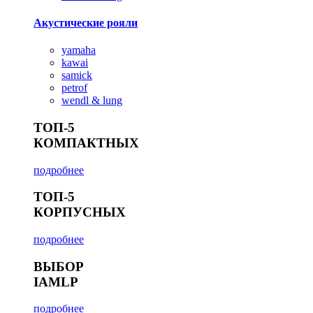
Акустические рояли
yamaha
kawai
samick
petrof
wendl & lung
ТОП-5
КОМПАКТНЫХ
подробнее
ТОП-5
КОРПУСНЫХ
подробнее
ВЫБОР
IAMLP
подробнее