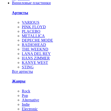
Виниловые пластинки
Артисты
VARIOUS
PINK FLOYD
PLACEBO
METALLICA
DEPECHE MODE
RADIOHEAD
THE WEEKND
LANA DEL REY
HANS ZIMMER
KANYE WEST
STING
Все артисты
Жанры
Rock
Pop
Alternative
Indie
Electronic