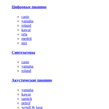
Цифровые пианино
casio
yamaha
roland
kawai
orla
medeli
nux
Синтезаторы
casio
yamaha
roland
Акустические пианино
yamaha
kawai
samick
petrof
wendl & lung