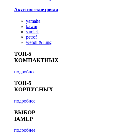
Акустические рояли
yamaha
kawai
samick
petrof
wendl & lung
ТОП-5
КОМПАКТНЫХ
подробнее
ТОП-5
КОРПУСНЫХ
подробнее
ВЫБОР
IAMLP
подробнее