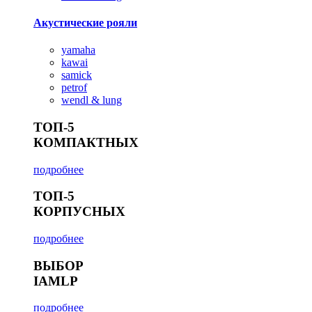
Акустические рояли
yamaha
kawai
samick
petrof
wendl & lung
ТОП-5
КОМПАКТНЫХ
подробнее
ТОП-5
КОРПУСНЫХ
подробнее
ВЫБОР
IAMLP
подробнее