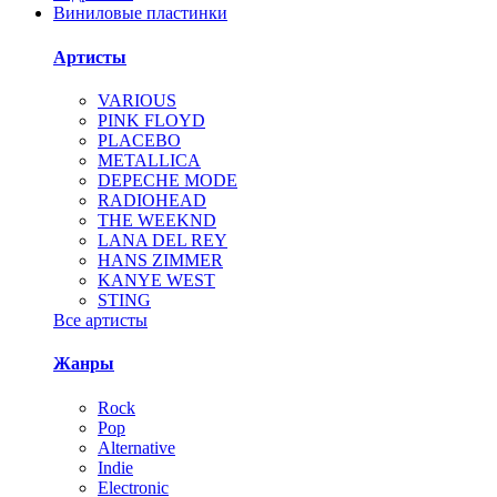
Виниловые пластинки
Артисты
VARIOUS
PINK FLOYD
PLACEBO
METALLICA
DEPECHE MODE
RADIOHEAD
THE WEEKND
LANA DEL REY
HANS ZIMMER
KANYE WEST
STING
Все артисты
Жанры
Rock
Pop
Alternative
Indie
Electronic