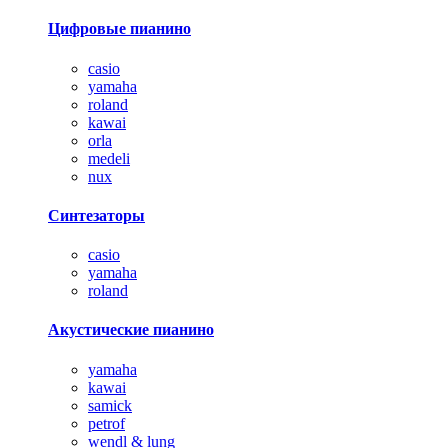
Цифровые пианино
casio
yamaha
roland
kawai
orla
medeli
nux
Синтезаторы
casio
yamaha
roland
Акустические пианино
yamaha
kawai
samick
petrof
wendl & lung