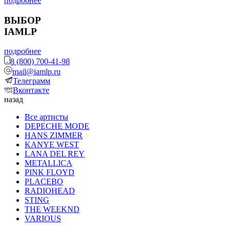
подробнее
ВЫБОР
IAMLP
подробнее
8 (800) 700-41-98
mail@iamlp.ru
Телеграмм
Вконтакте
назад
Все артисты
DEPECHE MODE
HANS ZIMMER
KANYE WEST
LANA DEL REY
METALLICA
PINK FLOYD
PLACEBO
RADIOHEAD
STING
THE WEEKND
VARIOUS