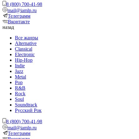
8 (800) 700-41-98
mail@iamlp.ru
Телеграмм
Вконтакте
назад
Все жанры
Alternative
Classical
Electronic
Hip-Hop
Indie
Jazz
Metal
Pop
R&B
Rock
Soul
Soundtrack
Русский Рок
8 (800) 700-41-98
mail@iamlp.ru
Телеграмм
Вконтакте