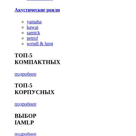
Акустические рояли
yamaha
kawai
samick
petrof
wendl & lung
ТОП-5
КОМПАКТНЫХ
подробнее
ТОП-5
КОРПУСНЫХ
подробнее
ВЫБОР
IAMLP
подробнее