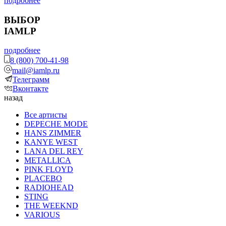
подробнее
ВЫБОР
IAMLP
подробнее
8 (800) 700-41-98
mail@iamlp.ru
Телеграмм
Вконтакте
назад
Все артисты
DEPECHE MODE
HANS ZIMMER
KANYE WEST
LANA DEL REY
METALLICA
PINK FLOYD
PLACEBO
RADIOHEAD
STING
THE WEEKND
VARIOUS