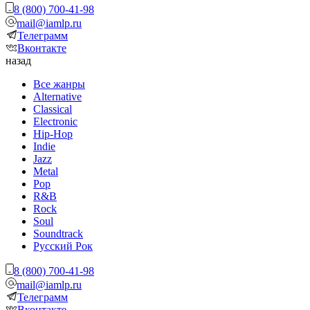
8 (800) 700-41-98
mail@iamlp.ru
Телеграмм
Вконтакте
назад
Все жанры
Alternative
Classical
Electronic
Hip-Hop
Indie
Jazz
Metal
Pop
R&B
Rock
Soul
Soundtrack
Русский Рок
8 (800) 700-41-98
mail@iamlp.ru
Телеграмм
Вконтакте