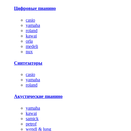
Цифровые пианино
casio
yamaha
roland
kawai
orla
medeli
nux
Синтезаторы
casio
yamaha
roland
Акустические пианино
yamaha
kawai
samick
petrof
wendl & lung