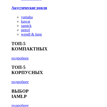
Акустические рояли
yamaha
kawai
samick
petrof
wendl & lung
ТОП-5
КОМПАКТНЫХ
подробнее
ТОП-5
КОРПУСНЫХ
подробнее
ВЫБОР
IAMLP
подробнее