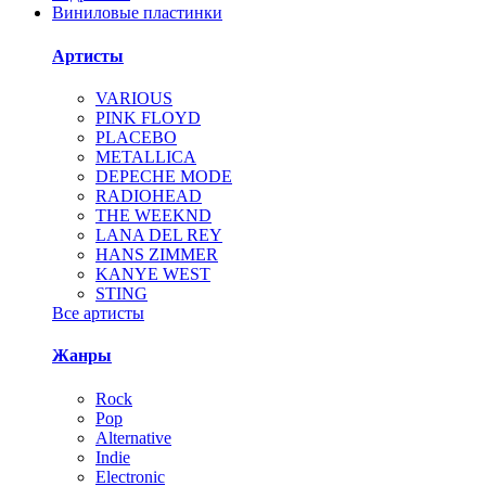
Виниловые пластинки
Артисты
VARIOUS
PINK FLOYD
PLACEBO
METALLICA
DEPECHE MODE
RADIOHEAD
THE WEEKND
LANA DEL REY
HANS ZIMMER
KANYE WEST
STING
Все артисты
Жанры
Rock
Pop
Alternative
Indie
Electronic