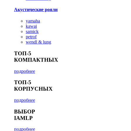
Акустические рояли
yamaha
kawai
samick
petrof
wendl & lung
ТОП-5
КОМПАКТНЫХ
подробнее
ТОП-5
КОРПУСНЫХ
подробнее
ВЫБОР
IAMLP
подробнее