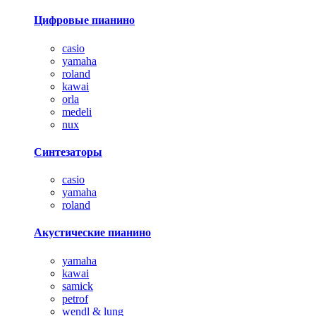
Цифровые пианино
casio
yamaha
roland
kawai
orla
medeli
nux
Синтезаторы
casio
yamaha
roland
Акустические пианино
yamaha
kawai
samick
petrof
wendl & lung