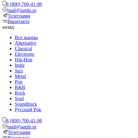
8 (800) 700-41-98
mail@iamlp.ru
Телеграмм
Вконтакте
назад
Все жанры
Alternative
Classical
Electronic
Hip-Hop
Indie
Jazz
Metal
Pop
R&B
Rock
Soul
Soundtrack
Русский Рок
8 (800) 700-41-98
mail@iamlp.ru
Телеграмм
Вконтакте