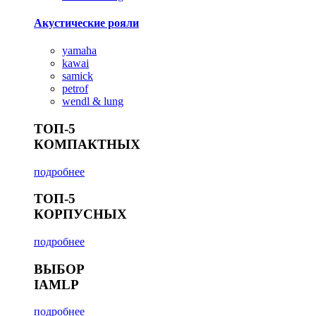
Акустические рояли
yamaha
kawai
samick
petrof
wendl & lung
ТОП-5
КОМПАКТНЫХ
подробнее
ТОП-5
КОРПУСНЫХ
подробнее
ВЫБОР
IAMLP
подробнее