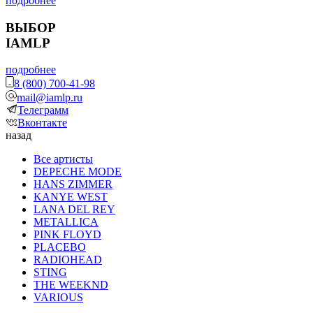
подробнее
ВЫБОР
IAMLP
подробнее
8 (800) 700-41-98
mail@iamlp.ru
Телеграмм
Вконтакте
назад
Все артисты
DEPECHE MODE
HANS ZIMMER
KANYE WEST
LANA DEL REY
METALLICA
PINK FLOYD
PLACEBO
RADIOHEAD
STING
THE WEEKND
VARIOUS