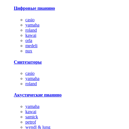
Цифровые пианино
casio
yamaha
roland
kawai
orla
medeli
nux
Синтезаторы
casio
yamaha
roland
Акустические пианино
yamaha
kawai
samick
petrof
wendl & lung