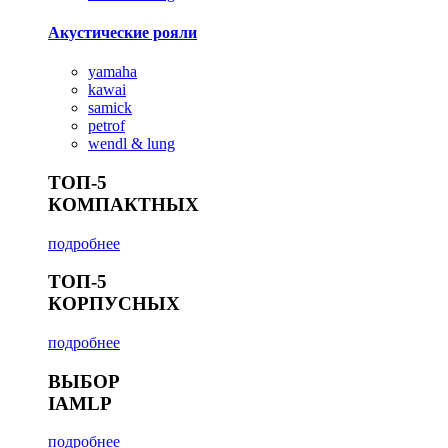
Акустические рояли
yamaha
kawai
samick
petrof
wendl & lung
ТОП-5
КОМПАКТНЫХ
подробнее
ТОП-5
КОРПУСНЫХ
подробнее
ВЫБОР
IAMLP
подробнее