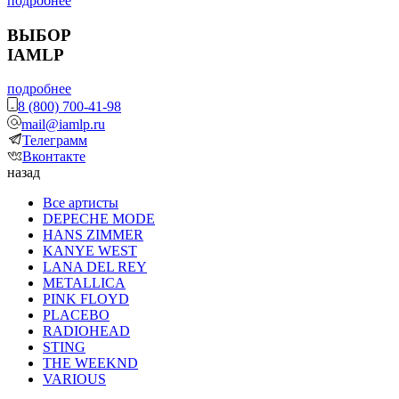
подробнее
ВЫБОР
IAMLP
подробнее
8 (800) 700-41-98
mail@iamlp.ru
Телеграмм
Вконтакте
назад
Все артисты
DEPECHE MODE
HANS ZIMMER
KANYE WEST
LANA DEL REY
METALLICA
PINK FLOYD
PLACEBO
RADIOHEAD
STING
THE WEEKND
VARIOUS