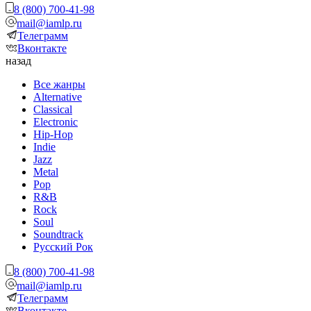
8 (800) 700-41-98
mail@iamlp.ru
Телеграмм
Вконтакте
назад
Все жанры
Alternative
Classical
Electronic
Hip-Hop
Indie
Jazz
Metal
Pop
R&B
Rock
Soul
Soundtrack
Русский Рок
8 (800) 700-41-98
mail@iamlp.ru
Телеграмм
Вконтакте