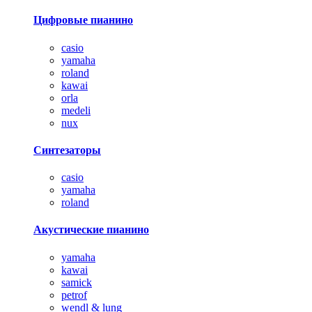
Цифровые пианино
casio
yamaha
roland
kawai
orla
medeli
nux
Синтезаторы
casio
yamaha
roland
Акустические пианино
yamaha
kawai
samick
petrof
wendl & lung