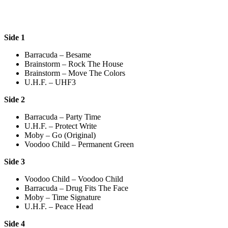
Side 1
Barracuda – Besame
Brainstorm – Rock The House
Brainstorm – Move The Colors
U.H.F. – UHF3
Side 2
Barracuda – Party Time
U.H.F. – Protect Write
Moby – Go (Original)
Voodoo Child – Permanent Green
Side 3
Voodoo Child – Voodoo Child
Barracuda – Drug Fits The Face
Moby – Time Signature
U.H.F. – Peace Head
Side 4