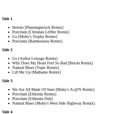
Side 1
Heroes [Planningtorock Remix]
Porcelain [Christian Löffler Remix]
Go [Moby's Trophy Remix]
Porcelain [Bambounou Remix]
Side 2
Go [Anfisa Letyago Remix]
Why Does My Heart Feel So Bad [Biscits Remix]
Natural Blues [Topic Remix]
Lift Me Up [Mathame Remix]
Side 3
We Are All Made Of Stars [Moby's Ac@N Remix]
Porcelain [Efdemin Remix]
Porcelain [Efdemin Dub]
Natural Blues [Moby's West Side Highway Remix]
Side 4