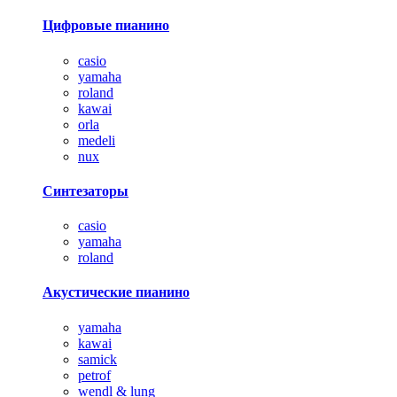
Цифровые пианино
casio
yamaha
roland
kawai
orla
medeli
nux
Синтезаторы
casio
yamaha
roland
Акустические пианино
yamaha
kawai
samick
petrof
wendl & lung