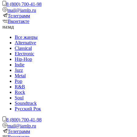
8 (800) 700-41-98
mail@iamlp.ru
Телеграмм
Вконтакте
назад
Все жанры
Alternative
Classical
Electronic
Hip-Hop
Indie
Jazz
Metal
Pop
R&B
Rock
Soul
Soundtrack
Русский Рок
8 (800) 700-41-98
mail@iamlp.ru
Телеграмм
Вконтакте