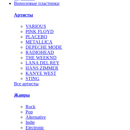
Виниловые пластинки
Артисты
VARIOUS
PINK FLOYD
PLACEBO
METALLICA
DEPECHE MODE
RADIOHEAD
THE WEEKND
LANA DEL REY
HANS ZIMMER
KANYE WEST
STING
Все артисты
Жанры
Rock
Pop
Alternative
Indie
Electronic