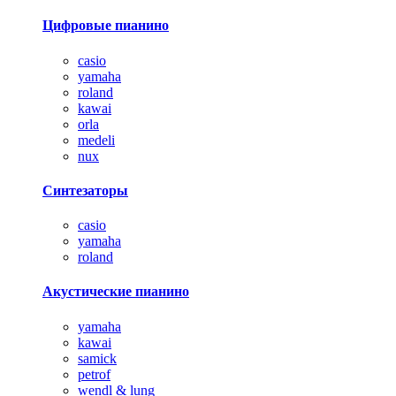
Цифровые пианино
casio
yamaha
roland
kawai
orla
medeli
nux
Синтезаторы
casio
yamaha
roland
Акустические пианино
yamaha
kawai
samick
petrof
wendl & lung