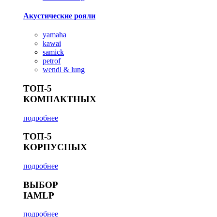
Акустические рояли
yamaha
kawai
samick
petrof
wendl & lung
ТОП-5
КОМПАКТНЫХ
подробнее
ТОП-5
КОРПУСНЫХ
подробнее
ВЫБОР
IAMLP
подробнее