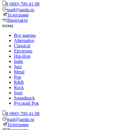
8 (800) 700-41-98
mail@iamlp.ru
Телеграмм
Вконтакте
назад
Все жанры
Alternative
Classical
Electronic
Hip-Hop
Indie
Jazz
Metal
Pop
R&B
Rock
Soul
Soundtrack
Русский Рок
8 (800) 700-41-98
mail@iamlp.ru
Телеграмм
Вконтакте