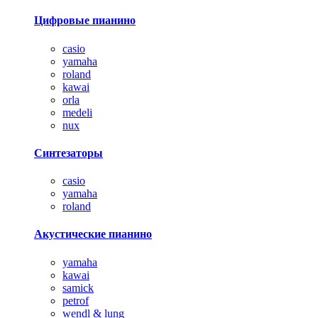
Цифровые пианино
casio
yamaha
roland
kawai
orla
medeli
nux
Синтезаторы
casio
yamaha
roland
Акустические пианино
yamaha
kawai
samick
petrof
wendl & lung