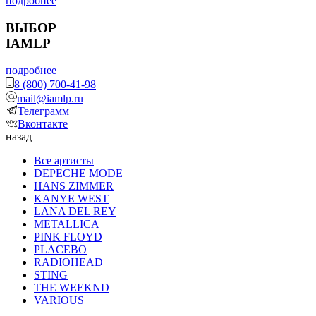
подробнее
ВЫБОР
IAMLP
подробнее
8 (800) 700-41-98
mail@iamlp.ru
Телеграмм
Вконтакте
назад
Все артисты
DEPECHE MODE
HANS ZIMMER
KANYE WEST
LANA DEL REY
METALLICA
PINK FLOYD
PLACEBO
RADIOHEAD
STING
THE WEEKND
VARIOUS