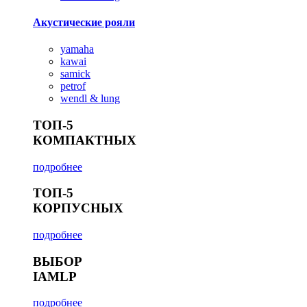
Акустические рояли
yamaha
kawai
samick
petrof
wendl & lung
ТОП-5
КОМПАКТНЫХ
подробнее
ТОП-5
КОРПУСНЫХ
подробнее
ВЫБОР
IAMLP
подробнее