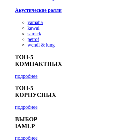
Акустические рояли
yamaha
kawai
samick
petrof
wendl & lung
ТОП-5
КОМПАКТНЫХ
подробнее
ТОП-5
КОРПУСНЫХ
подробнее
ВЫБОР
IAMLP
подробнее