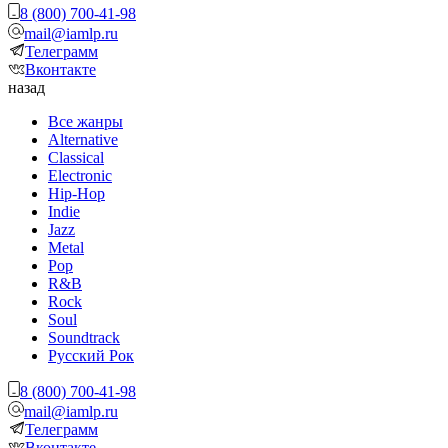
8 (800) 700-41-98
mail@iamlp.ru
Телеграмм
Вконтакте
назад
Все жанры
Alternative
Classical
Electronic
Hip-Hop
Indie
Jazz
Metal
Pop
R&B
Rock
Soul
Soundtrack
Русский Рок
8 (800) 700-41-98
mail@iamlp.ru
Телеграмм
Вконтакте