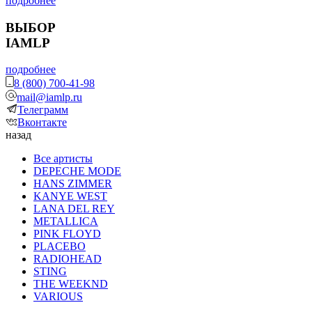
подробнее
ВЫБОР
IAMLP
подробнее
8 (800) 700-41-98
mail@iamlp.ru
Телеграмм
Вконтакте
назад
Все артисты
DEPECHE MODE
HANS ZIMMER
KANYE WEST
LANA DEL REY
METALLICA
PINK FLOYD
PLACEBO
RADIOHEAD
STING
THE WEEKND
VARIOUS