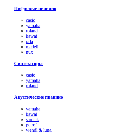
Цифровые пианино
casio
yamaha
roland
kawai
orla
medeli
nux
Синтезаторы
casio
yamaha
roland
Акустические пианино
yamaha
kawai
samick
petrof
wendl & lung