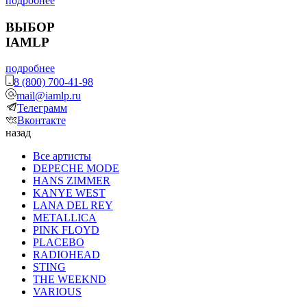
подробнее
ВЫБОР
IAMLP
подробнее
8 (800) 700-41-98
mail@iamlp.ru
Телеграмм
Вконтакте
назад
Все артисты
DEPECHE MODE
HANS ZIMMER
KANYE WEST
LANA DEL REY
METALLICA
PINK FLOYD
PLACEBO
RADIOHEAD
STING
THE WEEKND
VARIOUS