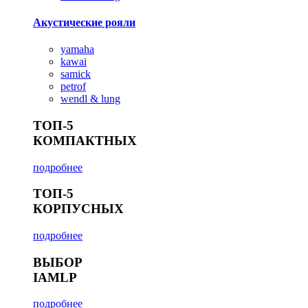
Акустические рояли
yamaha
kawai
samick
petrof
wendl & lung
ТОП-5
КОМПАКТНЫХ
подробнее
ТОП-5
КОРПУСНЫХ
подробнее
ВЫБОР
IAMLP
подробнее