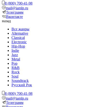
8 (800) 700-41-98
mail@iamlp.ru
Телеграмм
Вконтакте
назад
Все жанры
Alternative
Classical
Electronic
Hip-Hop
Indie
Jazz
Metal
Pop
R&B
Rock
Soul
Soundtrack
Русский Рок
8 (800) 700-41-98
mail@iamlp.ru
Телеграмм
Вконтакте