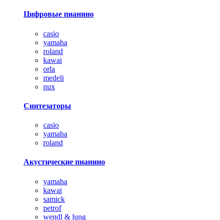
Цифровые пианино
casio
yamaha
roland
kawai
orla
medeli
nux
Синтезаторы
casio
yamaha
roland
Акустические пианино
yamaha
kawai
samick
petrof
wendl & lung